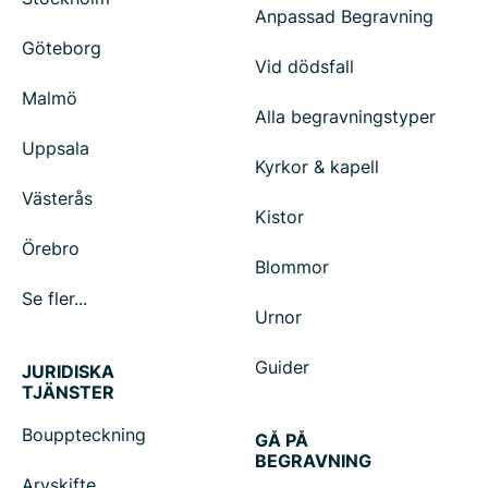
Anpassad Begravning
Göteborg
Vid dödsfall
Malmö
Alla begravningstyper
Uppsala
Kyrkor & kapell
Västerås
Kistor
Örebro
Blommor
Se fler...
Urnor
Guider
JURIDISKA
TJÄNSTER
Bouppteckning
GÅ PÅ
BEGRAVNING
Arvskifte