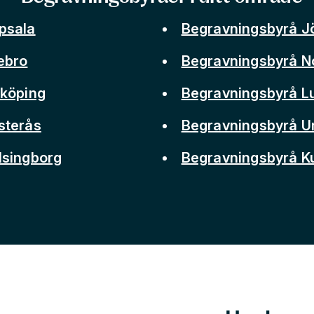
psala
Begravningsbyrå J
ebro
Begravningsbyrå N
nköping
Begravningsbyrå L
sterås
Begravningsbyrå 
lsingborg
Begravningsbyrå 