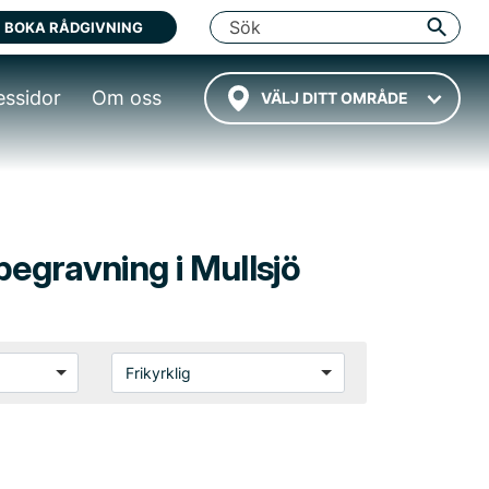
BOKA RÅDGIVNING
essidor
Om oss
VÄLJ DITT OMRÅDE
g begravning i Mullsjö
Frikyrklig