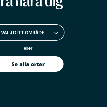
rå nära dig
VÄLJ DITT OMRÅDE
eller
Se alla orter