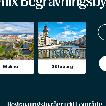
enix Begravningsby
Malmö
Göteborg
Begravningsbyråer i ditt område