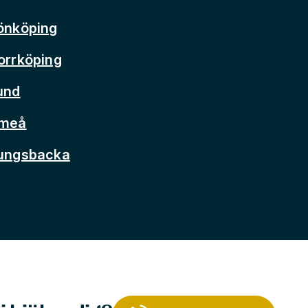
önköping
orrköping
und
Umeå
Kungsbacka