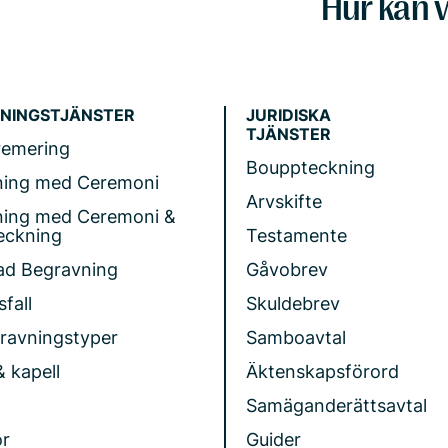
Hur kan v
NINGSTJÄNSTER
JURIDISKA
TJÄNSTER
remering
Bouppteckning
ning med Ceremoni
Arvskifte
ning med Ceremoni &
eckning
Testamente
ad Begravning
Gåvobrev
fall
Skuldebrev
gravningstyper
Samboavtal
& kapell
Äktenskapsförord
Samäganderättsavtal
r
Guider