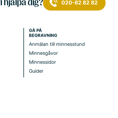
i hjälpa dig?
020-82 82 82
GÅ PÅ
BEGRAVNING
Anmälan till minnesstund
Minnesgåvor
Minnessidor
Guider