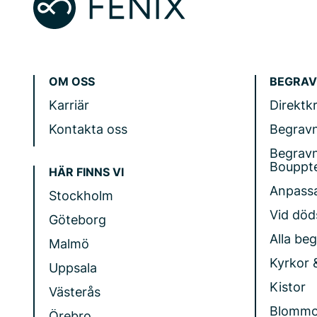
OM OSS
BEGRAV
Karriär
Direktk
Kontakta oss
Begrav
Begrav
Bouppt
HÄR FINNS VI
Anpass
Stockholm
Vid döds
Göteborg
Alla be
Malmö
Kyrkor 
Uppsala
Kistor
Västerås
Blommo
Örebro