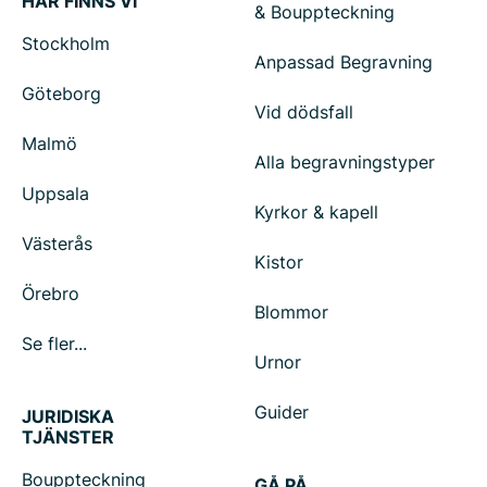
HÄR FINNS VI
& Bouppteckning
Stockholm
Anpassad Begravning
Göteborg
Vid dödsfall
Malmö
Alla begravningstyper
Uppsala
Kyrkor & kapell
Västerås
Kistor
Örebro
Blommor
Se fler...
Urnor
Guider
JURIDISKA
TJÄNSTER
Bouppteckning
GÅ PÅ