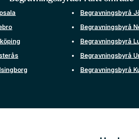
psala
Begravningsbyrå J
ebro
Begravningsbyrå N
nköping
Begravningsbyrå L
sterås
Begravningsbyrå 
lsingborg
Begravningsbyrå 