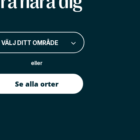
rå nära dig
VÄLJ DITT OMRÅDE
eller
Se alla orter