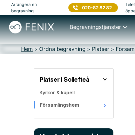
Arrangera en
Telef
020-82 82 82
begravning
öppe
Begravningstjänster
Hem
Ordna begravning
Platser
Församl
>
>
>
Platser i Sollefteå
Kyrkor & kapell
Församlingshem