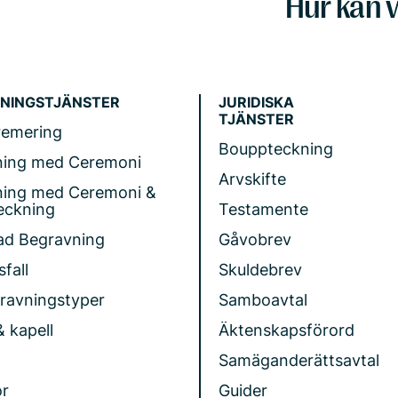
Hur kan v
NINGSTJÄNSTER
JURIDISKA
TJÄNSTER
remering
Bouppteckning
ning med Ceremoni
Arvskifte
ning med Ceremoni &
eckning
Testamente
ad Begravning
Gåvobrev
fall
Skuldebrev
gravningstyper
Samboavtal
& kapell
Äktenskapsförord
Samäganderättsavtal
r
Guider