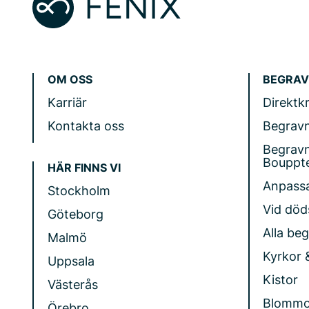
OM OSS
BEGRAV
Karriär
Direktk
Kontakta oss
Begrav
Begrav
Bouppt
HÄR FINNS VI
Anpass
Stockholm
Vid döds
Göteborg
Alla be
Malmö
Kyrkor 
Uppsala
Kistor
Västerås
Blommo
Örebro