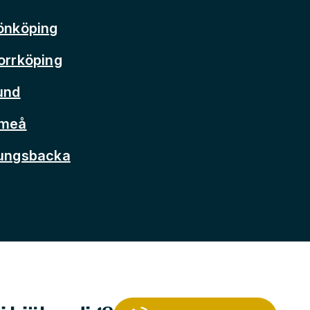
önköping
orrköping
und
Umeå
Kungsbacka