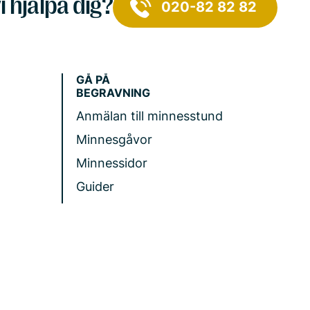
i hjälpa dig?
020-82 82 82
GÅ PÅ
BEGRAVNING
Anmälan till minnesstund
Minnesgåvor
Minnessidor
Guider