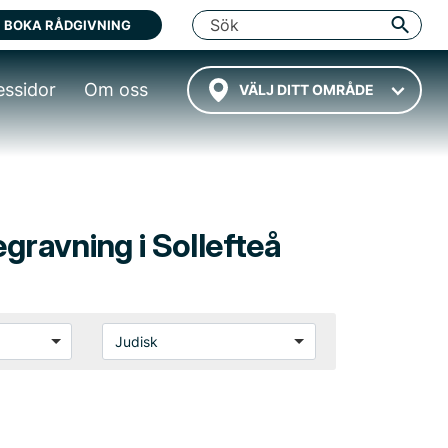
BOKA RÅDGIVNING
essidor
Om oss
VÄLJ DITT OMRÅDE
egravning i Sollefteå
Judisk