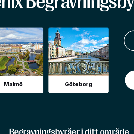
enix Begravningsby
Malmö
Göteborg
Begravningsbyråer i ditt område