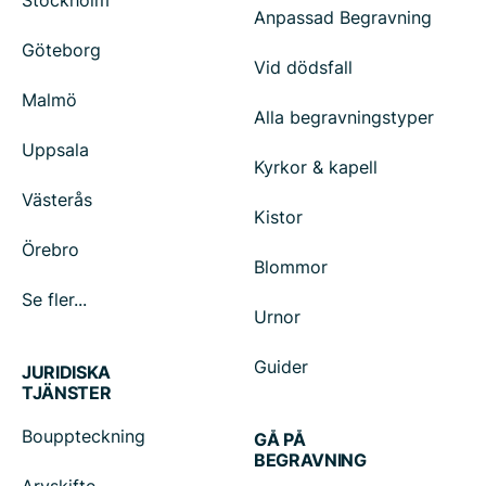
Stockholm
Anpassad Begravning
Göteborg
Vid dödsfall
Malmö
Alla begravningstyper
Uppsala
Kyrkor & kapell
Västerås
Kistor
Örebro
Blommor
Se fler...
Urnor
Guider
JURIDISKA
TJÄNSTER
Bouppteckning
GÅ PÅ
BEGRAVNING