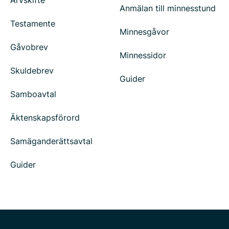
Arvskifte
Anmälan till minnesstund
Testamente
Minnesgåvor
Gåvobrev
Minnessidor
Skuldebrev
Guider
Samboavtal
Äktenskapsförord
Samäganderättsavtal
Guider