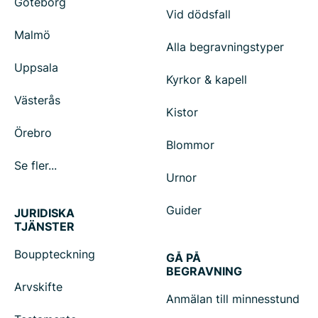
Göteborg
Vid dödsfall
Malmö
Alla begravningstyper
Uppsala
Kyrkor & kapell
Västerås
Kistor
Örebro
Blommor
Se fler...
Urnor
Guider
JURIDISKA
TJÄNSTER
Bouppteckning
GÅ PÅ
BEGRAVNING
Arvskifte
Anmälan till minnesstund