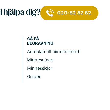
i hjälpa dig?
020-82 82 82
GÅ PÅ
BEGRAVNING
Anmälan till minnesstund
Minnesgåvor
Minnessidor
Guider