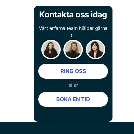
Kontakta oss idag
Vårt erfarna team hjälper gärna
till
RING OSS
eller
BOKA EN TID