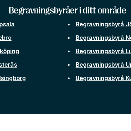
Begravningsbyråer i ditt område
psala
Begravningsbyrå J
ebro
Begravningsbyrå N
nköping
Begravningsbyrå L
sterås
Begravningsbyrå 
lsingborg
Begravningsbyrå 