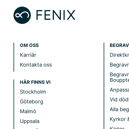
OM OSS
BEGRAV
Karriär
Direktk
Kontakta oss
Begrav
Begrav
Bouppt
HÄR FINNS VI
Anpass
Stockholm
Vid döds
Göteborg
Alla be
Malmö
Kyrkor 
Uppsala
Kistor