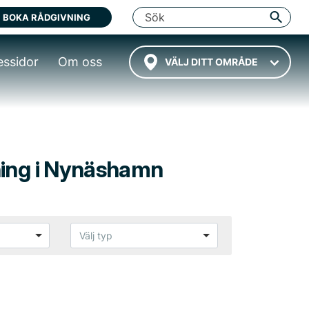
BOKA RÅDGIVNING
essidor
Om oss
VÄLJ DITT OMRÅDE
ning i Nynäshamn
Välj typ