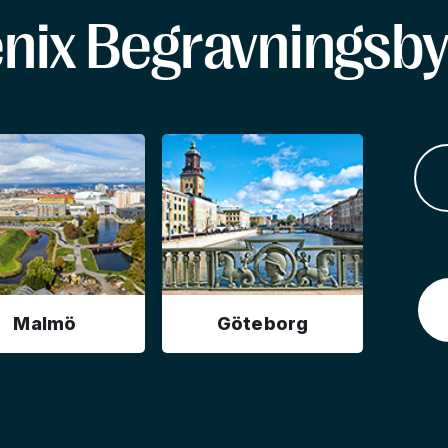
enix Begravningsby
Malmö
Göteborg