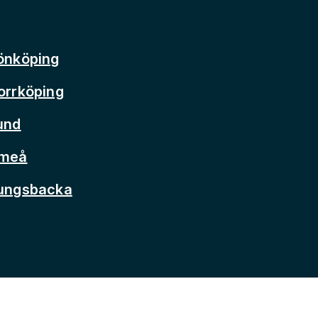
önköping
orrköping
und
Umeå
Kungsbacka