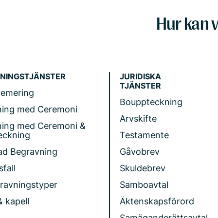
Hur kan v
NINGSTJÄNSTER
JURIDISKA
TJÄNSTER
remering
Bouppteckning
ning med Ceremoni
Arvskifte
ning med Ceremoni &
eckning
Testamente
ad Begravning
Gåvobrev
fall
Skuldebrev
gravningstyper
Samboavtal
& kapell
Äktenskapsförord
Samäganderättsavtal