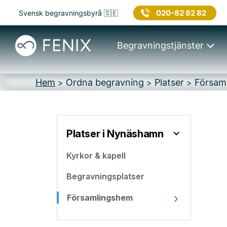
020-82 82 82
Svensk begravningsbyrå 🇸🇪
Begravningstjänster
Hem
Ordna begravning
Platser
Försam
>
>
>
Platser i Nynäshamn
Kyrkor & kapell
Begravningsplatser
Församlingshem