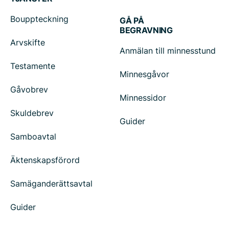
Bouppteckning
GÅ PÅ
BEGRAVNING
Arvskifte
Anmälan till minnesstund
Testamente
Minnesgåvor
Gåvobrev
Minnessidor
Skuldebrev
Guider
Samboavtal
Äktenskapsförord
Samäganderättsavtal
Guider