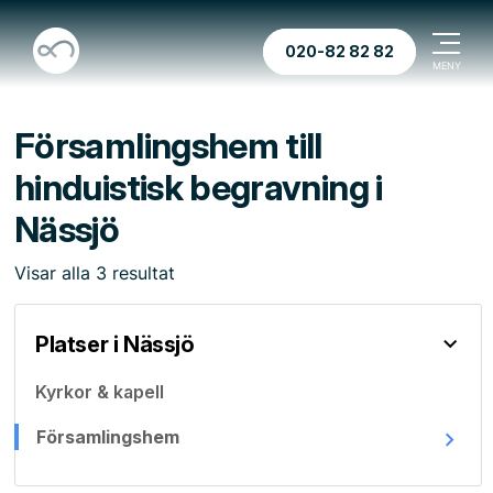
020-82 82 82
Församlingshem till
hinduistisk begravning i
Nässjö
Visar
alla
3
resultat
Platser i Nässjö
Kyrkor & kapell
Församlingshem