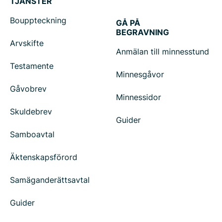
TJÄNSTER
Bouppteckning
GÅ PÅ
BEGRAVNING
Arvskifte
Anmälan till minnesstund
Testamente
Minnesgåvor
Gåvobrev
Minnessidor
Skuldebrev
Guider
Samboavtal
Äktenskapsförord
Samäganderättsavtal
Guider