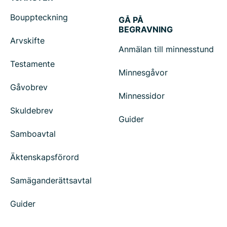
Bouppteckning
GÅ PÅ
BEGRAVNING
Arvskifte
Anmälan till minnesstund
Testamente
Minnesgåvor
Gåvobrev
Minnessidor
Skuldebrev
Guider
Samboavtal
Äktenskapsförord
Samäganderättsavtal
Guider