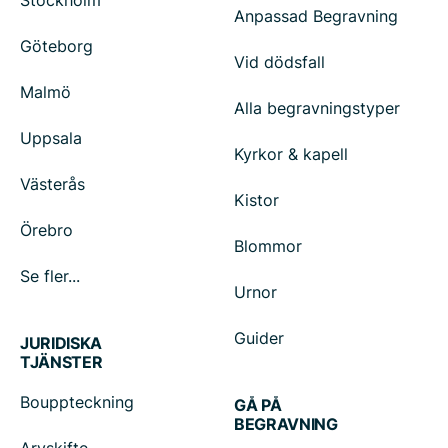
Stockholm
Anpassad Begravning
Göteborg
Vid dödsfall
Malmö
Alla begravningstyper
Uppsala
Kyrkor & kapell
Västerås
Kistor
Örebro
Blommor
Se fler...
Urnor
Guider
JURIDISKA
TJÄNSTER
Bouppteckning
GÅ PÅ
BEGRAVNING