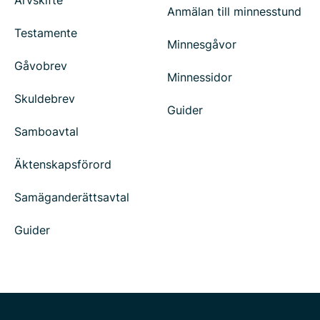
Arvskifte
Anmälan till minnesstund
Testamente
Minnesgåvor
Gåvobrev
Minnessidor
Skuldebrev
Guider
Samboavtal
Äktenskapsförord
Samäganderättsavtal
Guider