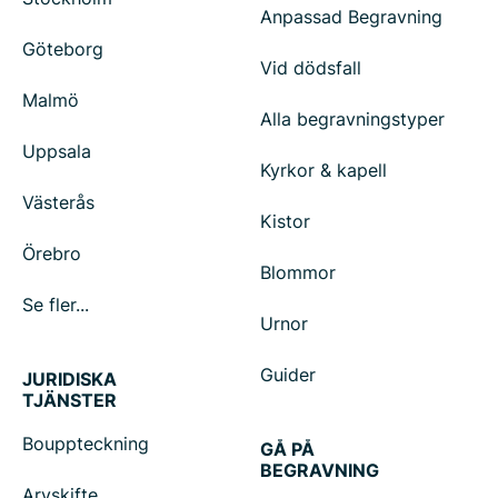
Anpassad Begravning
Göteborg
Vid dödsfall
Malmö
Alla begravningstyper
Uppsala
Kyrkor & kapell
Västerås
Kistor
Örebro
Blommor
Se fler...
Urnor
Guider
JURIDISKA
TJÄNSTER
Bouppteckning
GÅ PÅ
BEGRAVNING
Arvskifte