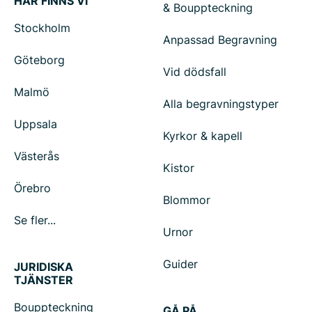
HÄR FINNS VI
& Bouppteckning
Stockholm
Anpassad Begravning
Göteborg
Vid dödsfall
Malmö
Alla begravningstyper
Uppsala
Kyrkor & kapell
Västerås
Kistor
Örebro
Blommor
Se fler...
Urnor
Guider
JURIDISKA
TJÄNSTER
Bouppteckning
GÅ PÅ