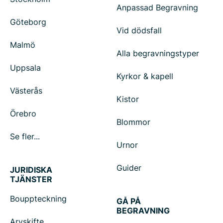
Anpassad Begravning
Göteborg
Vid dödsfall
Malmö
Alla begravningstyper
Uppsala
Kyrkor & kapell
Västerås
Kistor
Örebro
Blommor
Se fler...
Urnor
Guider
JURIDISKA
TJÄNSTER
Bouppteckning
GÅ PÅ
BEGRAVNING
Arvskifte