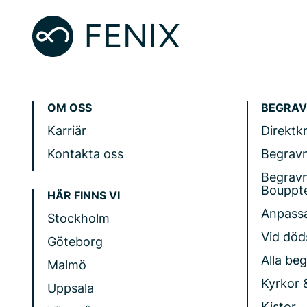
OM OSS
BEGRAV
Karriär
Direktk
Kontakta oss
Begrav
Begrav
Bouppt
HÄR FINNS VI
Anpass
Stockholm
Vid döds
Göteborg
Alla be
Malmö
Kyrkor 
Uppsala
Kistor