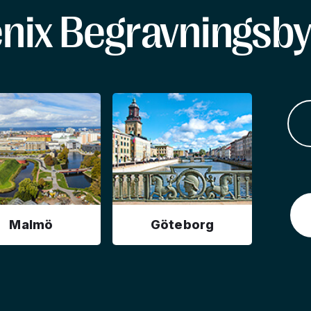
enix Begravningsby
Malmö
Göteborg