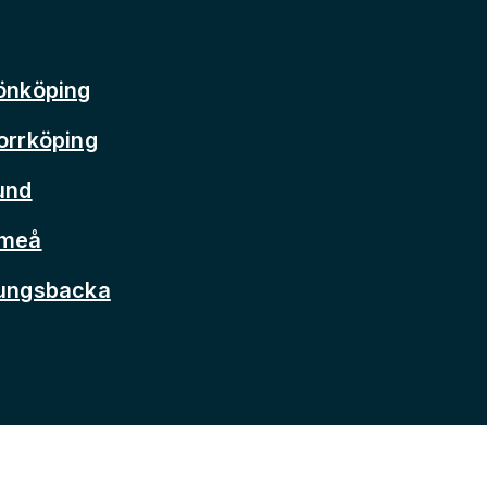
önköping
orrköping
und
Umeå
Kungsbacka