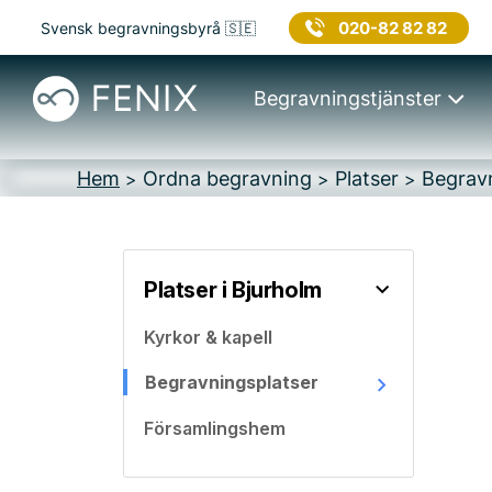
020-82 82 82
Svensk begravningsbyrå 🇸🇪
Begravningstjänster
Hem
Ordna begravning
Platser
Begravn
>
>
>
Platser i Bjurholm
Kyrkor & kapell
Begravningsplatser
Församlingshem