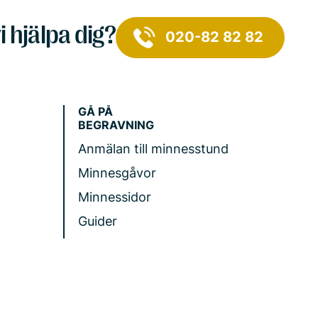
i hjälpa dig?
020-82 82 82
GÅ PÅ
BEGRAVNING
Anmälan till minnesstund
Minnesgåvor
Minnessidor
Guider