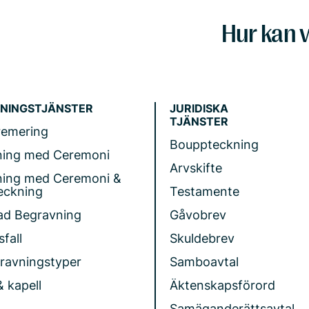
Hur kan v
NINGSTJÄNSTER
JURIDISKA
TJÄNSTER
remering
Bouppteckning
ning med Ceremoni
Arvskifte
ning med Ceremoni &
eckning
Testamente
ad Begravning
Gåvobrev
fall
Skuldebrev
gravningstyper
Samboavtal
& kapell
Äktenskapsförord
Samäganderättsavtal