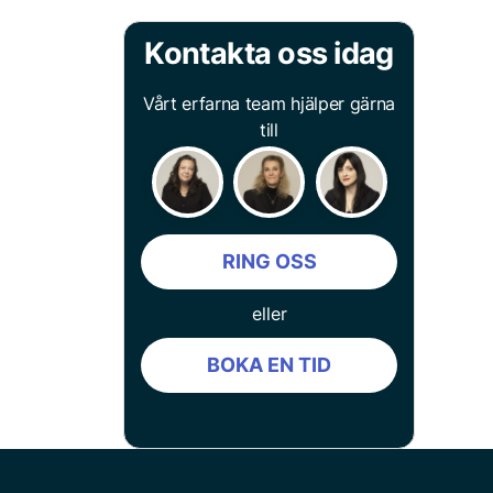
Kontakta oss idag
Vårt erfarna team hjälper gärna
till
RING OSS
eller
BOKA EN TID