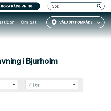
BOKA RÅDGIVNING
essidor
Om oss
VÄLJ DITT OMRÅDE
avning i Bjurholm
Välj typ