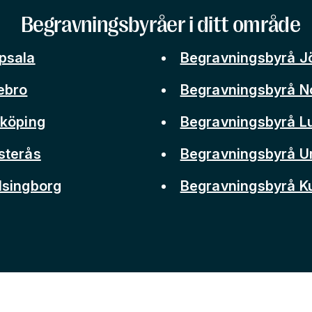
Begravningsbyråer i ditt område
psala
Begravningsbyrå J
ebro
Begravningsbyrå N
nköping
Begravningsbyrå L
sterås
Begravningsbyrå 
lsingborg
Begravningsbyrå 