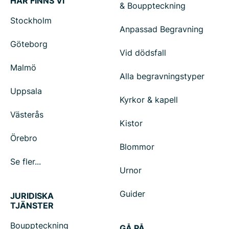
HÄR FINNS VI
& Bouppteckning
Stockholm
Anpassad Begravning
Göteborg
Vid dödsfall
Malmö
Alla begravningstyper
Uppsala
Kyrkor & kapell
Västerås
Kistor
Örebro
Blommor
Se fler...
Urnor
Guider
JURIDISKA
TJÄNSTER
Bouppteckning
GÅ PÅ