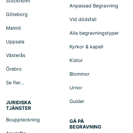
Stockholm
Anpassad Begravning
Göteborg
Vid dödsfall
Malmö
Alla begravningstyper
Uppsala
Kyrkor & kapell
Västerås
Kistor
Örebro
Blommor
Se fler...
Urnor
Guider
JURIDISKA
TJÄNSTER
Bouppteckning
GÅ PÅ
BEGRAVNING