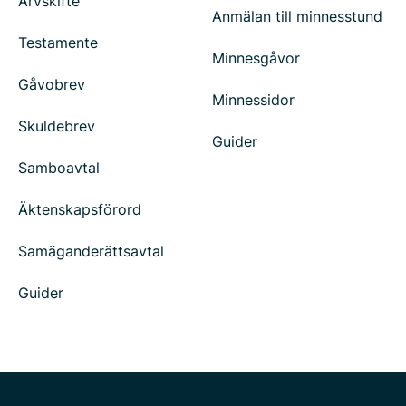
Arvskifte
Anmälan till minnesstund
Testamente
Minnesgåvor
Gåvobrev
Minnessidor
Skuldebrev
Guider
Samboavtal
Äktenskapsförord
Samäganderättsavtal
Guider