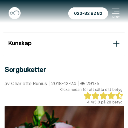
020-82 82 82
Kunskap
Vid dödsfall
Begravningstyper
Sorgbuketter
Före ceremonin
av Charlotte Runius | 2018-12-24 |
29175
Klicka nedan för att sätta ditt betyg
Vid ceremonin
“Döden betyder ingenting” av Henry Scott-Holland
Pär Lagerkvist “En gång skall du vara en av dem”
4.4
/5.0 på
28
betyg
Efter ceremonin
Begravningar