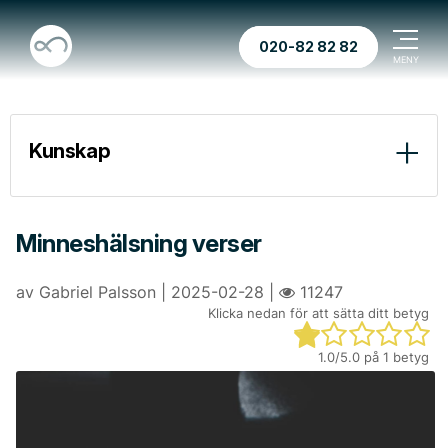
020-82 82 82
Kunskap
Vid dödsfall
Begravningstyper
Minneshälsning verser
Före ceremonin
av Gabriel Palsson | 2025-02-28 |
11247
Klicka nedan för att sätta ditt betyg
Vid ceremonin
“Döden betyder ingenting” av Henry Scott-Holland
Pär Lagerkvist “En gång skall du vara en av dem”
1.0
/5.0 på
1
betyg
Efter ceremonin
Begravningar