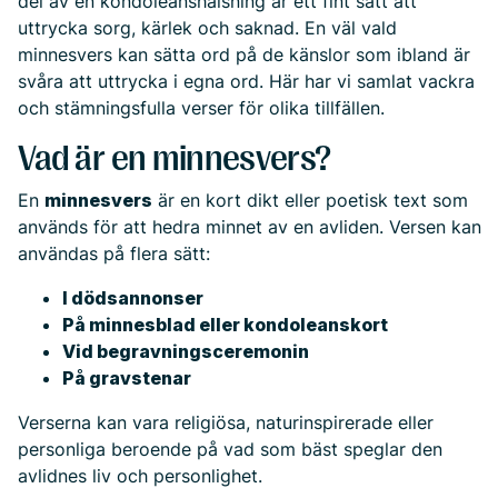
del av en kondoleanshälsning är ett fint sätt att
uttrycka sorg, kärlek och saknad. En väl vald
minnesvers kan sätta ord på de känslor som ibland är
svåra att uttrycka i egna ord. Här har vi samlat vackra
och stämningsfulla verser för olika tillfällen.
Vad är en minnesvers?
En
minnesvers
är en kort dikt eller poetisk text som
används för att hedra minnet av en avliden. Versen kan
användas på flera sätt:
I dödsannonser
På minnesblad eller kondoleanskort
Vid begravningsceremonin
På gravstenar
Verserna kan vara religiösa, naturinspirerade eller
personliga beroende på vad som bäst speglar den
avlidnes liv och personlighet.