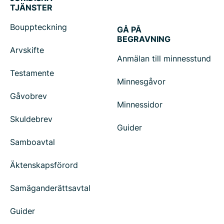
TJÄNSTER
Bouppteckning
GÅ PÅ
BEGRAVNING
Arvskifte
Anmälan till minnesstund
Testamente
Minnesgåvor
Gåvobrev
Minnessidor
Skuldebrev
Guider
Samboavtal
Äktenskapsförord
Samäganderättsavtal
Guider