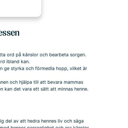
essen
ätta ord på känslor och bearbeta sorgen.
rd ibland kan.
n ge styrka och förmedla hopp, vilket är
nnen och hjälpa till att bevara mammas
en kan det vara ett sätt att minnas henne.
tig del av att hedra hennes liv och säga
r med hennes personlighet och era känslor