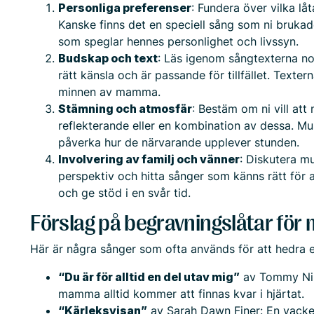
Personliga preferenser
: Fundera över vilka lå
Kanske finns det en speciell sång som ni brukad
som speglar hennes personlighet och livssyn.
Budskap och text
: Läs igenom sångtexterna nog
rätt känsla och är passande för tillfället. Texte
minnen av mamma.
Stämning och atmosfär
: Bestäm om ni vill att
reflekterande eller en kombination av dessa. M
påverka hur de närvarande upplever stunden.
Involvering av familj och vänner
: Diskutera mu
perspektiv och hitta sånger som känns rätt för
och ge stöd i en svår tid.
Förslag på begravningslåtar fö
Här är några sånger som ofta används för att hedra
“Du är för alltid en del utav mig”
av Tommy Nils
mamma alltid kommer att finnas kvar i hjärtat.
“Kärleksvisan”
av Sarah Dawn Finer: En vacke