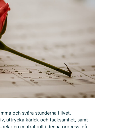
mma och svåra stunderna i livet.
 liv, uttrycka kärlek och tacksamhet, samt
elar en central roll i denna process, då