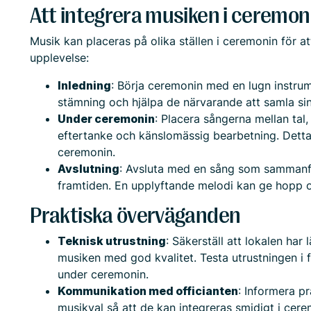
Att integrera musiken i ceremon
Musik kan placeras på olika ställen i ceremonin för 
upplevelse:
Inledning
: Börja ceremonin med en lugn instrume
stämning och hjälpa de närvarande att samla sin
Under ceremonin
: Placera sångerna mellan tal,
eftertanke och känslomässig bearbetning. Detta 
ceremonin.
Avslutning
: Avsluta med en sång som sammanfat
framtiden. En upplyftande melodi kan ge hopp oc
Praktiska överväganden
Teknisk utrustning
: Säkerställ att lokalen har
musiken med god kvalitet. Testa utrustningen i 
under ceremonin.
Kommunikation med officianten
: Informera p
musikval så att de kan integreras smidigt i cerem