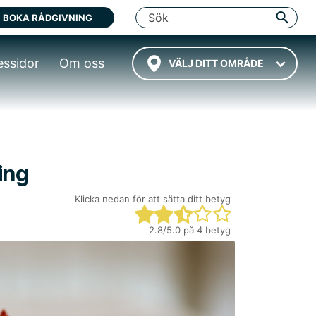
BOKA RÅDGIVNING
essidor
Om oss
VÄLJ DITT OMRÅDE
ing
Klicka nedan för att sätta ditt betyg
2.8
/5.0 på
4
betyg