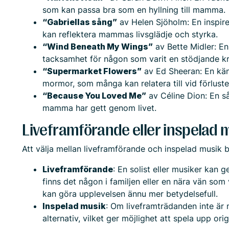
som kan passa bra som en hyllning till mamma.
“Gabriellas sång”
av Helen Sjöholm: En inspirer
kan reflektera mammas livsglädje och styrka.
“Wind Beneath My Wings”
av Bette Midler: En
tacksamhet för någon som varit en stödjande kraf
“Supermarket Flowers”
av Ed Sheeran: En käns
mormor, som många kan relatera till vid förlus
“Because You Loved Me”
av Céline Dion: En s
mamma har gett genom livet.
Liveframförande eller inspelad 
Att välja mellan liveframförande och inspelad musik 
Liveframförande
: En solist eller musiker kan 
finns det någon i familjen eller en nära vän som
kan göra upplevelsen ännu mer betydelsefull.
Inspelad musik
: Om liveframträdanden inte är 
alternativ, vilket ger möjlighet att spela upp ori