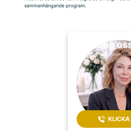
sammanhängande program.
Ring os
Vårt erfarna team hjäl
KLICKA