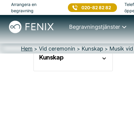
Arrangera en
Telef
020-82 82 82
begravning
öppe
Begravningstjänster
Hem
Vid ceremonin
Kunskap
Musik vi
>
>
>
Kunskap