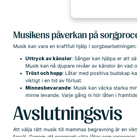
Musikens påverkan på sorgproc
Musik kan vara en kraftfull hjälp i sorgbearbetningen:
Uttryck av känslor
: Sånger kan hjälpa er att s
Musik kan nå djupare nivåer av känslor än vad o
Tröst och hopp
: Låtar med positiva budskap ka
viktigt i en tid av förlust.
Minnesbevarande
: Musik kan väcka starka mi
minne levande. Varje gång ni hör låten i framtid
Avslutningsvis
Att välja rätt musik till mammas begravning är en vik
farväl. Genom att noggrant välja låtar som resonera