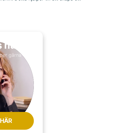
s nu
per gärna till
 HÄR