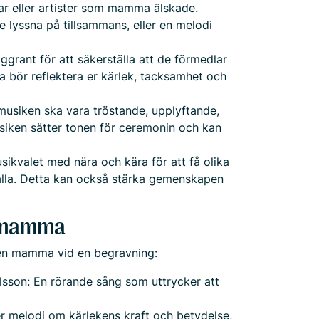
tar eller artister som mamma älskade.
e lyssna på tillsammans, eller en melodi
grant för att säkerställa att de förmedlar
rna bör reflektera er kärlek, tacksamhet och
 musiken ska vara tröstande, upplyftande,
usiken sätter tonen för ceremonin och kan
sikvalet med nära och kära för att få olika
 alla. Detta kan också stärka gemenskapen
r mamma
 en mamma vid en begravning:
son: En rörande sång som uttrycker att
r melodi om kärlekens kraft och betydelse,