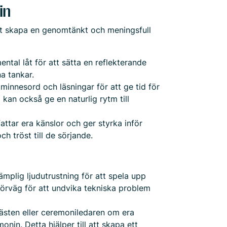
in
att skapa en genomtänkt och meningsfull
ntal låt för att sätta en reflekterande
a tankar.
 minnesord och läsningar för att ge tid för
kan också ge en naturlig rytm till
tar era känslor och ger styrka inför
h tröst till de sörjande.
 lämplig ljudutrustning för att spela upp
förväg för att undvika tekniska problem
rästen eller ceremoniledaren om era
onin. Detta hjälper till att skapa ett