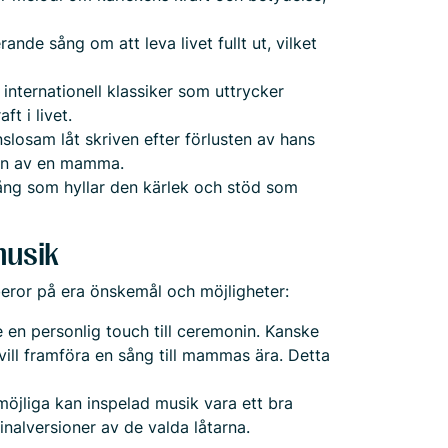
ande sång om att leva livet fullt ut, vilket
 internationell klassiker som uttrycker
t i livet.
losam låt skriven efter förlusten av hans
ten av en mamma.
ång som hyllar den kärlek och stöd som
musik
beror på era önskemål och möjligheter:
ge en personlig touch till ceremonin. Kanske
 vill framföra en sång till mammas ära. Detta
möjliga kan inspelad musik vara ett bra
ginalversioner av de valda låtarna.