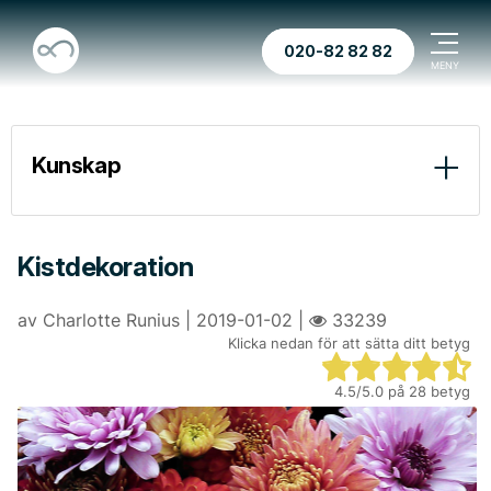
020-82 82 82
Kunskap
Vid dödsfall
Begravningstyper
Kistdekoration
Före ceremonin
av Charlotte Runius | 2019-01-02 |
33239
Klicka nedan för att sätta ditt betyg
Vid ceremonin
“Döden betyder ingenting” av Henry Scott-Holland
Pär Lagerkvist “En gång skall du vara en av dem”
4.5
/5.0 på
28
betyg
Efter ceremonin
Begravningar