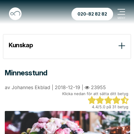
020-82 82 82
Kunskap
Vid dödsfall
Begravningstyper
Minnesstund
Före ceremonin
av Johannes Ekblad | 2018-12-19 |
23955
Klicka nedan för att sätta ditt betyg
Vid ceremonin
“Döden betyder ingenting” av Henry Scott-Holland
Pär Lagerkvist “En gång skall du vara en av dem”
4.4
/5.0 på
31
betyg
Efter ceremonin
Begravningar