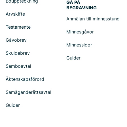
Bouppteckning
GÅ PÅ
BEGRAVNING
Arvskifte
Anmälan till minnesstund
Testamente
Minnesgåvor
Gåvobrev
Minnessidor
Skuldebrev
Guider
Samboavtal
Äktenskapsförord
Samäganderättsavtal
Guider