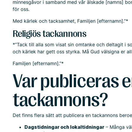
minnesgåvor i samband med vår älskade [namns] bo
för oss.
Med kärlek och tacksamhet, Familjen [efternamn].”*
Religiös tackannons
*”Tack till alla som visat sin omtanke och deltagit i 
och kärlek har gett oss styrka. Må Gud välsigna er all
Familjen [efternamn].”*
Var publiceras 
tackannons?
Det finns flera sätt att publicera en tackannons ber
Dagstidningar och lokaltidningar
– Många välj