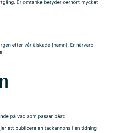
rtgång. Er omtanke betyder oerhört mycket
sorgen efter vår älskade [namn]. Er närvaro
a.
en
oende på vad som passar bäst:
er att publicera en tackannons i en tidning