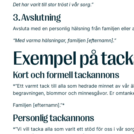
Det har varit till stor tröst i vår sorg.”
3. Avslutning
Avsluta med en personlig hälsning från familjen eller 
“Med varma hälsningar, familjen [efternamn].”
Exempel på tac
Kort och formell tackannons
*”Ett varmt tack till alla som hedrade minnet av vå
begravningen, blommor och minnesgåvor. Er omtanke ha
Familjen [efternamn].”*
Personlig tackannons
*”Vi vill tacka alla som varit ett stöd för oss i vår s