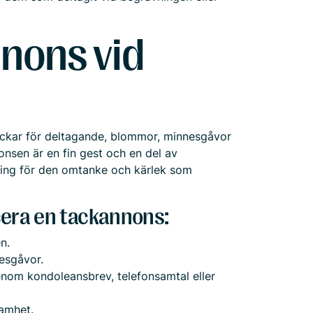
nnons vid
tackar för deltagande, blommor, minnesgåvor
onsen är en fin gest och en del av
ning för den omtanke och kärlek som
icera en tackannons:
n.
esgåvor.
enom kondoleansbrev, telefonsamtal eller
samhet.