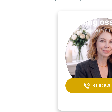
Ring os
Vårt erfarna team hjäl
KLICKA