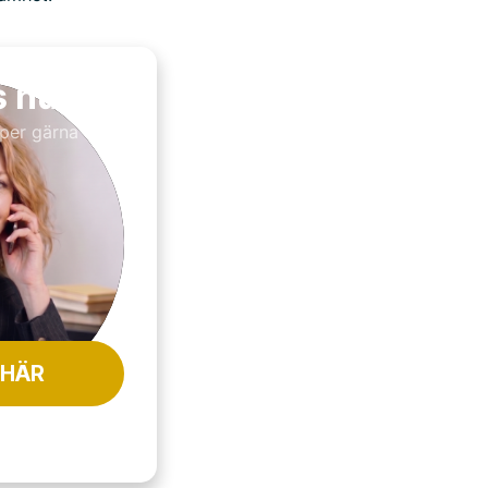
s nu
per gärna till
 HÄR