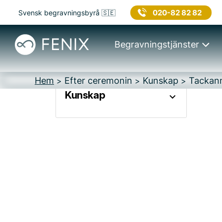
020-82 82 82
Svensk begravningsbyrå 🇸🇪
Begravningstjänster
Hem
Efter ceremonin
Kunskap
Tackann
>
>
>
Kunskap