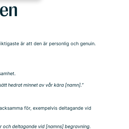
 en
ktigaste är att den är personlig och genuin.
samhet.
a sätt hedrat minnet av vår kära [namn].”
r tacksamma för, exempelvis deltagande vid
or och deltagande vid [namns] begravning.