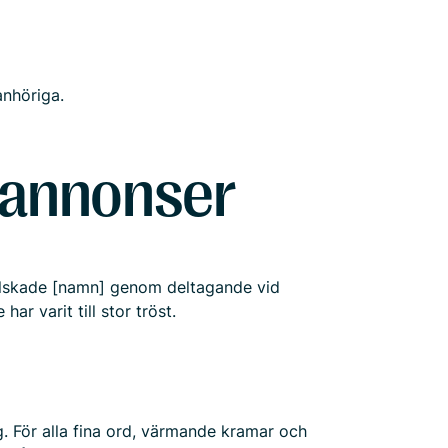
anhöriga.
kannonser
r älskade [namn] genom deltagande vid
r varit till stor tröst.
org. För alla fina ord, värmande kramar och