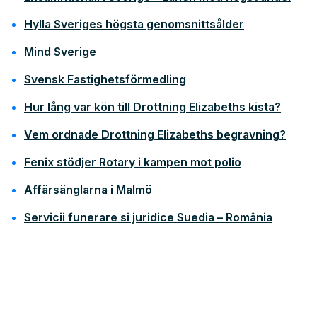
Hylla Sveriges högsta genomsnittsålder
Mind Sverige
Svensk Fastighetsförmedling
Hur lång var kön till Drottning Elizabeths kista?
Vem ordnade Drottning Elizabeths begravning?
Fenix stödjer Rotary i kampen mot polio
Affärsänglarna i Malmö
Servicii funerare si juridice Suedia – România