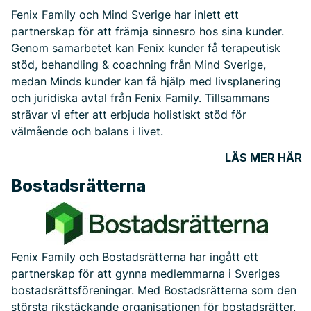
Fenix Family och Mind Sverige har inlett ett
Hylla Sveriges högsta genomsnittsålder
partnerskap för att främja sinnesro hos sina kunder.
Genom samarbetet kan Fenix kunder få terapeutisk
Ensamhushåll i Sverige – Länen med högst
stöd, behandling & coachning från Mind Sverige,
andel
medan Minds kunder kan få hjälp med livsplanering
och juridiska avtal från Fenix Family. Tillsammans
strävar vi efter att erbjuda holistiskt stöd för
välmående och balans i livet.
LÄS MER HÄR
Bostadsrätterna
Fenix Family och Bostadsrätterna har ingått ett
partnerskap för att gynna medlemmarna i Sveriges
bostadsrättsföreningar. Med Bostadsrätterna som den
största rikstäckande organisationen för bostadsrätter,