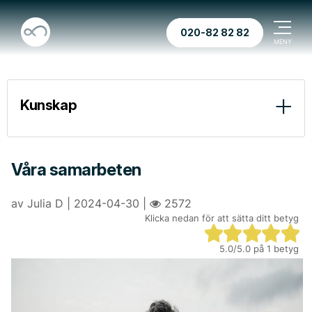
020-82 82 82
Kunskap
Blommornas betydelse vid begravning
Nu erbjuder Fenix livestreaming
Våra samarbeten
Tomma begravningar ska bli ett minne blott
av Julia D | 2024-04-30 |
2572
Klicka nedan för att sätta ditt betyg
Dö så bra som möjligt
5.0
/5.0 på
1
betyg
Floristutbildning
Voices from “the other side”
Kalendarium för gratis webbseminarium