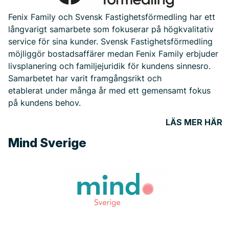
Fenix Family och Svensk Fastighetsförmedling har ett
Vem ordnade Drottning Elizabeths
långvarigt samarbete som fokuserar på högkvalitativ
begravning?
service för sina kunder. Svensk Fastighetsförmedling
Affärsänglarna i Malmö
möjliggör bostadsaffärer medan Fenix Family erbjuder
livsplanering och familjejuridik för kundens sinnesro.
Hur lång var kön till Drottning Elizabeths
Samarbetet har varit framgångsrikt och
kista?
etablerat under många år med ett gemensamt fokus
på kundens behov.
Fenix stödjer Rotary i kampen mot polio
LÄS MER HÄR
Servicii funerare si juridice Suedia – România
Mind Sverige
Fenix Begravning erbjuder livestreaming av
begravningar
Svensk Fastighetsförmedling
Våra samarbeten
Mind Sverige