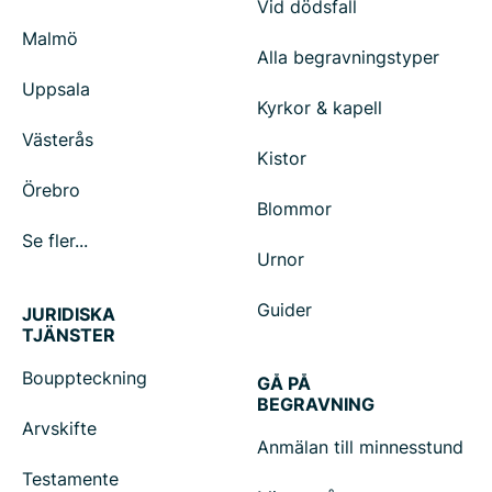
Vid dödsfall
Malmö
Alla begravningstyper
Uppsala
Kyrkor & kapell
Västerås
Kistor
Örebro
Blommor
Se fler...
Urnor
Guider
JURIDISKA
TJÄNSTER
Bouppteckning
GÅ PÅ
BEGRAVNING
Arvskifte
Anmälan till minnesstund
Testamente