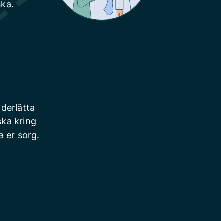
ska.
derlätta
ska kring
a er sorg.