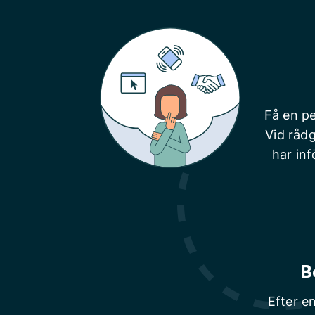
Få en pe
Vid rådg
har inf
B
Efter e