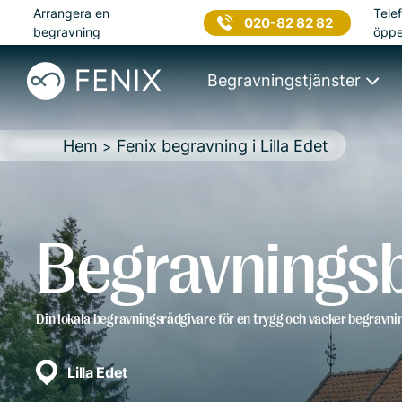
Arrangera en
Telef
020-82 82 82
begravning
öppe
Begravningstjänster
Hem
Fenix begravning i Lilla Edet
>
Begravningsby
Din lokala begravningsrådgivare för en trygg och vacker begravni
Lilla Edet