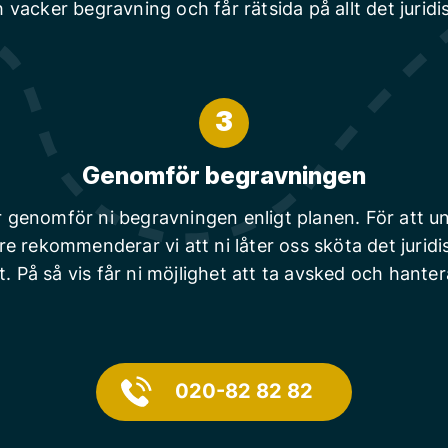
 vacker begravning och får rätsida på allt det juridi
3
Genomför begravningen
r genomför ni begravningen enligt planen. För att un
are rekommenderar vi att ni låter oss sköta det juridi
t. På så vis får ni möjlighet att ta avsked och hanter
020-82 82 82