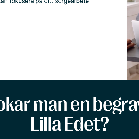
an fokusera på ditt sorgearbete
okar man en begrav
Lilla Edet?