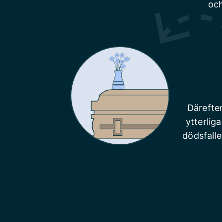
och
Därefte
ytterlig
dödsfalle