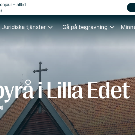
onjour – alltid
t
Juridiska tjänster
Gå på begravning
Minn
rå i Lilla Edet
ng