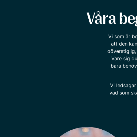
Våra beg
Vi som är be
att den ka
oöverstiglig
Vare sig d
bara behöve
Vi ledsagar
vad som ska