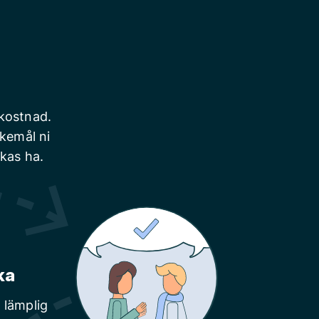
 kostnad.
skemål ni
nkas ha.
ka
 lämplig