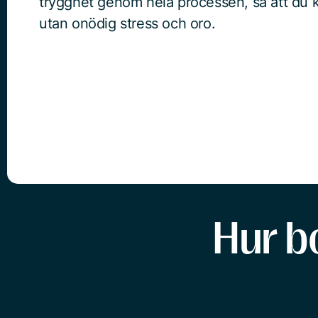
trygghet genom hela processen, så att du k
utan onödig stress och oro.
Hur b