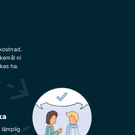
 kostnad.
skemål ni
nkas ha.
ka
 lämplig