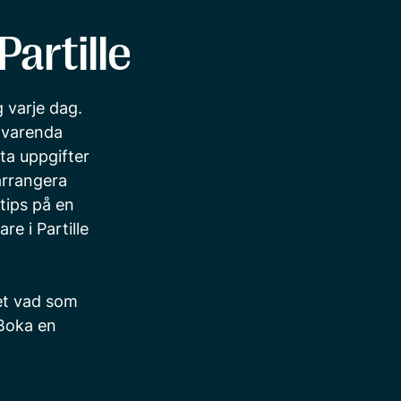
Partille
 varje dag.
n varenda
ta uppgifter
arrangera
tips på en
re i Partille
vet vad som
Boka en