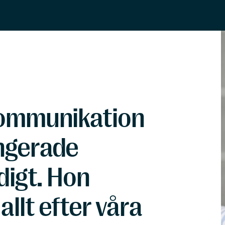
kommunikation
ngerade
digt. Hon
llt efter våra