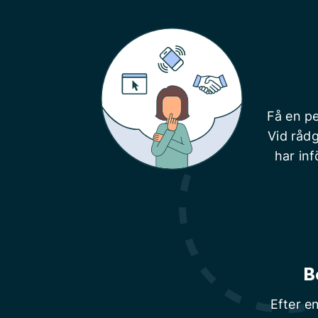
Få en pe
Vid rådg
har inf
B
Efter e