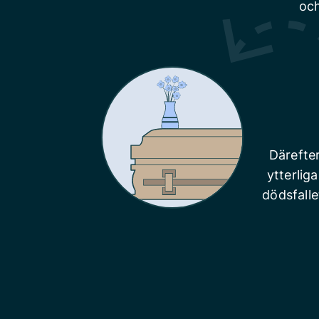
och
Därefte
ytterlig
dödsfalle