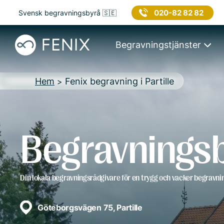
020-82 82 82
Svensk begravningsbyrå 🇸🇪
Begravningstjänster
Hem
Fenix begravning i Partille
>
Begravningsby
Din lokala begravningsrådgivare för en trygg och vacker begravni
Göteborgsvägen 75, Partille