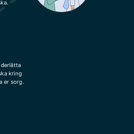
ska.
derlätta
ska kring
a er sorg.