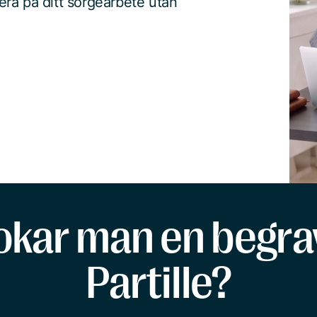
ra på ditt sorgearbete utan
okar man en begrav
Partille?