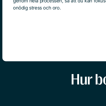
genom hela processen, så att du kan fokuse
onödig stress och oro.
Hur b