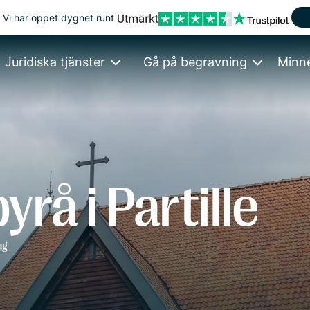
Vi har öppet dygnet runt
Juridiska tjänster
Gå på begravning
Minn
rå i Partille
ng