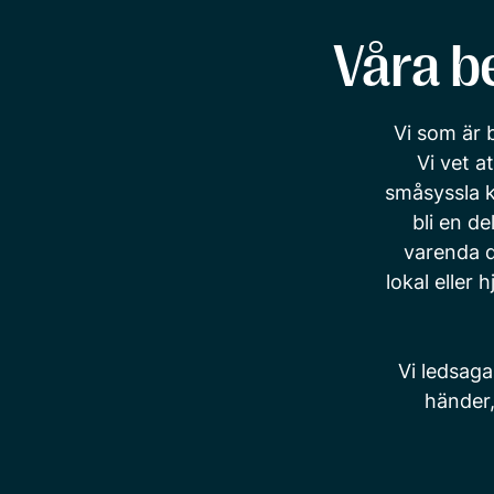
Våra be
Vi som är 
Vi vet a
småsyssla k
bli en d
varenda d
lokal eller 
Vi ledsaga
händer