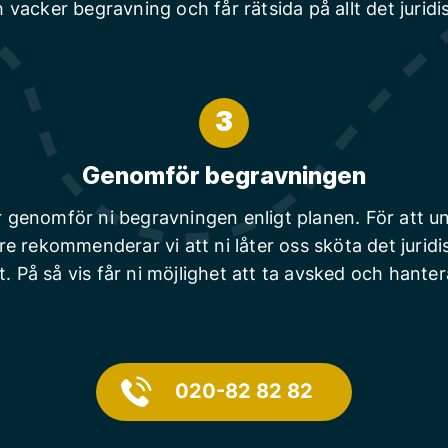
 vacker begravning och får rätsida på allt det juridi
3
Genomför begravningen
r genomför ni begravningen enligt planen. För att un
are rekommenderar vi att ni låter oss sköta det juridi
t. På så vis får ni möjlighet att ta avsked och hanter
020-82 82 82