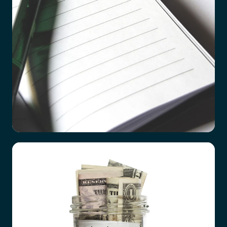
Checklista vid dödsfall
Det är ett hårt slag att förlora en närstående
familjemedlem, oavsett vad orsaken är. Hur
förberedda vi än tror att vi är, till exempel efter
en lång tids sjukdom hos den anhörige, så är det