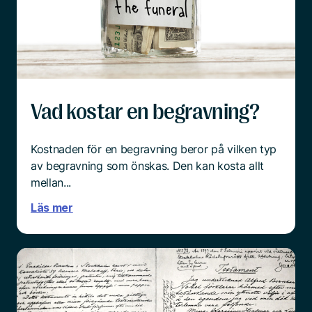
överrumplande och chockartat.
Och mitt i sorgen är det ingen enkel sak att börja
tänka praktiskt.
Läs mer
Vad kostar en begravning?
Kostnaden för en begravning beror på vilken typ
av begravning som önskas. Den kan kosta allt
mellan...
Läs mer