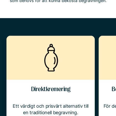
som behövs för att kunna bekosta begravningen.
Direktkremering
B
Ett värdigt och prisvärt alternativ till
För de
en traditionell begravning.