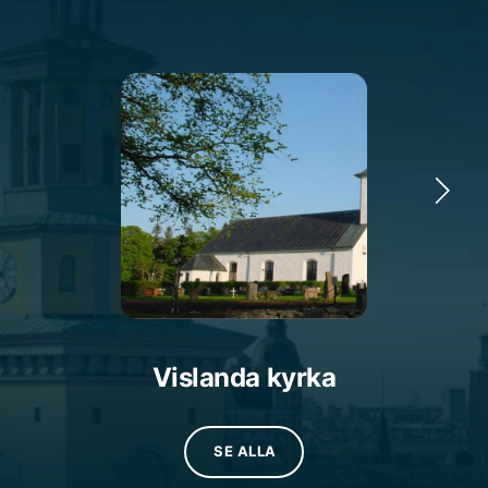
på Fenix Begravningsbyrå i Kronobergs län här för
dig. Vare sig du önskar en kyrka för en kyrklig
ceremoni, ett kapell för en borgerlig begravning,
lokal eller plats för någon annan religiös tradition.
Hos Fenix Begravningsbyrå Kronobergs län är du
alltid välkommen med dina frågor och önskemål.
Vislanda kyrka, belägen i Växjö stift och
församlingskyrka i Vislanda-Blädinge församling, är
en salkyrka med torn och sadeltak. Kyrkan har ett
tresidigt kor och en sakristia vid evangeliesidan
nära koret. Ursprungligen fanns det en medeltida
träkyrka på platsen, men av den återstår endast en
ödekyrkogård. Den nuvarande kyrkobyggnaden i
sten, som uppfördes mellan 1793 och 1794, ersatte
Vislanda kyrka
träkyrkan och innehåller en bevarad predikstol från
1600-talet.
SE ALLA
Ryssby kyrka, som är församlingskyrka för Ryssby