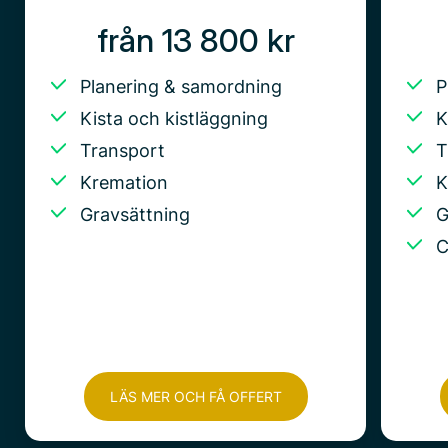
från 13 800 kr
Planering & samordning
P
Kista och kistläggning
K
Transport
T
Kremation
K
Gravsättning
G
C
LÄS MER OCH FÅ OFFERT