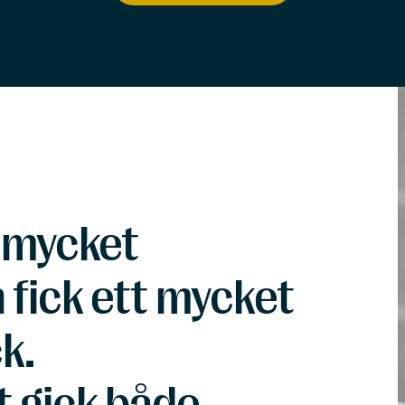
 mycket
fick ett mycket
k.
 gick både