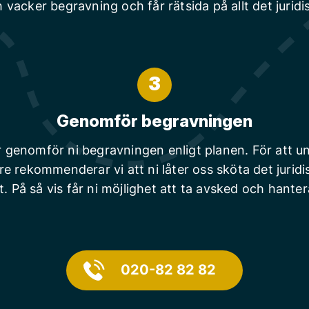
 vacker begravning och får rätsida på allt det juridi
3
Genomför begravningen
r genomför ni begravningen enligt planen. För att un
are rekommenderar vi att ni låter oss sköta det juridi
t. På så vis får ni möjlighet att ta avsked och hanter
020-82 82 82