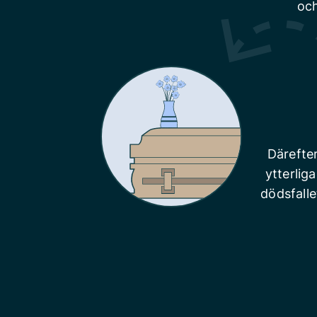
och
Därefte
ytterlig
dödsfalle