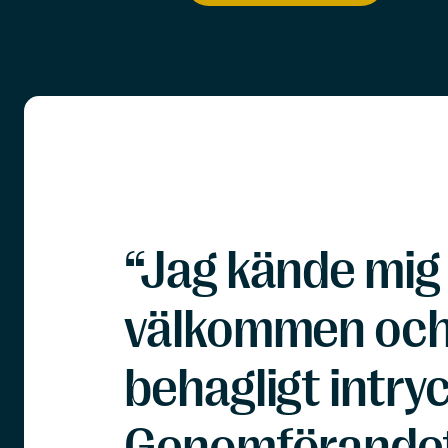
“Jag kände mig
välkommen och 
behagligt intryc
Genomförandet