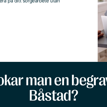
ra på ditt sorgearbete utan
okar man en begrav
Båstad?