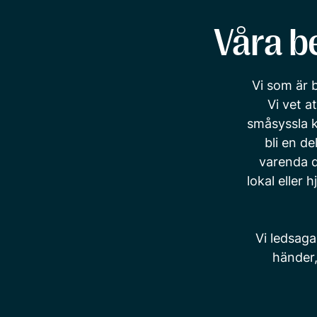
Våra b
Vi som är 
Vi vet a
småsyssla k
bli en d
varenda d
lokal eller 
Vi ledsaga
händer