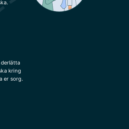
ska.
derlätta
ska kring
a er sorg.