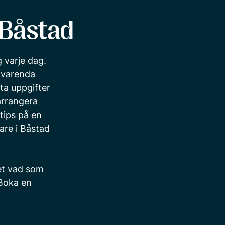
 Båstad
 varje dag.
n varenda
ta uppgifter
arrangera
tips på en
vare i Båstad
vet vad som
Boka en