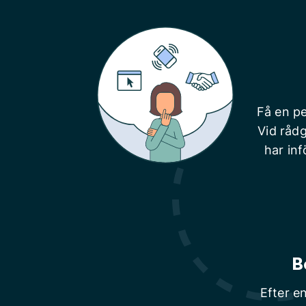
Få en pe
Vid rådg
har inf
B
Efter e