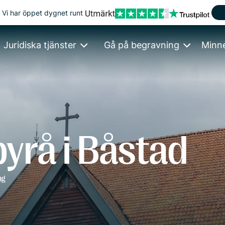
Vi har öppet dygnet runt
Juridiska tjänster
Gå på begravning
Minn
yrå i Båstad
ng