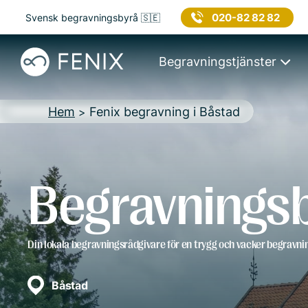
020-82 82 82
Svensk begravningsbyrå 🇸🇪
Begravningstjänster
Hem
Fenix begravning i Båstad
>
Begravningsb
Din lokala begravningsrådgivare för en trygg och vacker begravni
Båstad