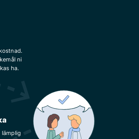
 kostnad.
skemål ni
nkas ha.
ka
 lämplig