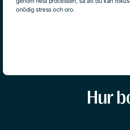
genom hela processen, så att du kan fokuse
onödig stress och oro.
Hur b