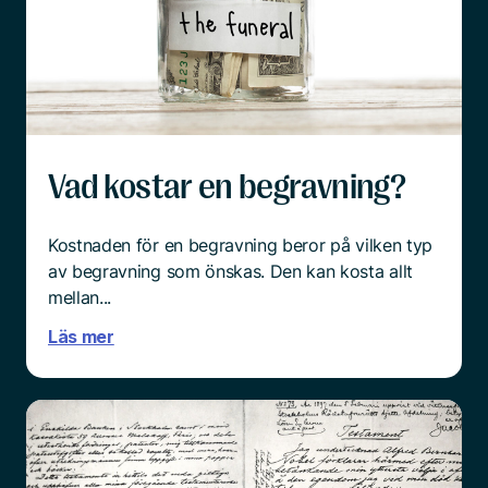
överrumplande och chockartat.
Och mitt i sorgen är det ingen enkel sak att börja
tänka praktiskt.
Läs mer
Vad kostar en begravning?
Kostnaden för en begravning beror på vilken typ
av begravning som önskas. Den kan kosta allt
mellan...
Läs mer