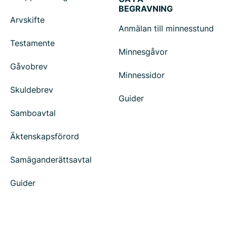
BEGRAVNING
Arvskifte
Anmälan till minnesstund
Testamente
Minnesgåvor
Gåvobrev
Minnessidor
Skuldebrev
Guider
Samboavtal
Äktenskapsförord
Samäganderättsavtal
Guider