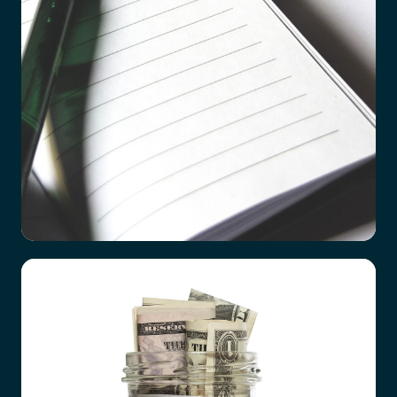
Checklista vid dödsfall
Det är ett hårt slag att förlora en närstående
familjemedlem, oavsett vad orsaken är. Hur
förberedda vi än tror att vi är, till exempel efter
en lång tids sjukdom hos den anhörige, så är det