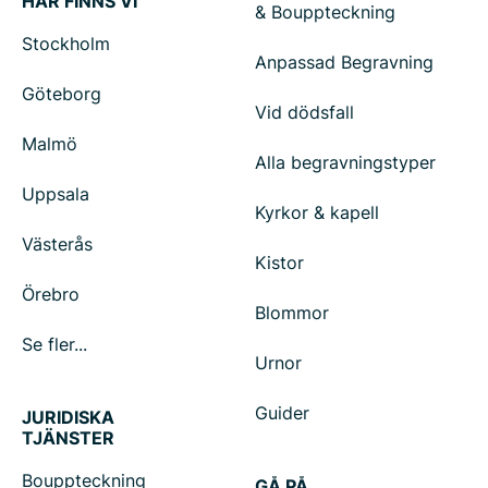
HÄR FINNS VI
& Bouppteckning
Stockholm
Anpassad Begravning
Göteborg
Vid dödsfall
Malmö
Alla begravningstyper
Uppsala
Kyrkor & kapell
Västerås
Kistor
Örebro
Blommor
Se fler...
Urnor
Guider
JURIDISKA
TJÄNSTER
Bouppteckning
GÅ PÅ