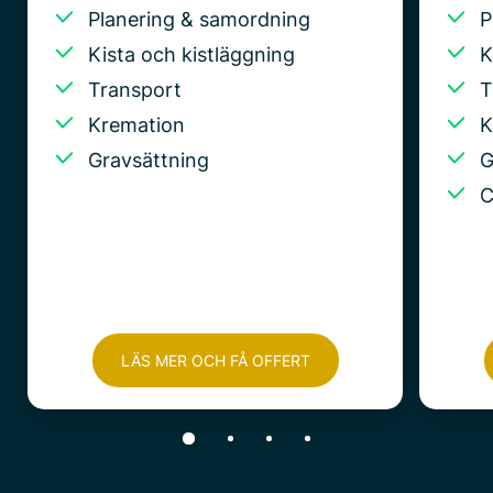
Planering & samordning
P
Kista och kistläggning
K
Transport
T
Kremation
K
Gravsättning
G
C
LÄS MER OCH FÅ OFFERT