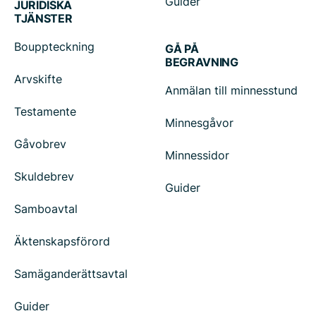
Guider
JURIDISKA
TJÄNSTER
Bouppteckning
GÅ PÅ
BEGRAVNING
Arvskifte
Anmälan till minnesstund
Testamente
Minnesgåvor
Gåvobrev
Minnessidor
Skuldebrev
Guider
Samboavtal
Äktenskapsförord
Samäganderättsavtal
Guider