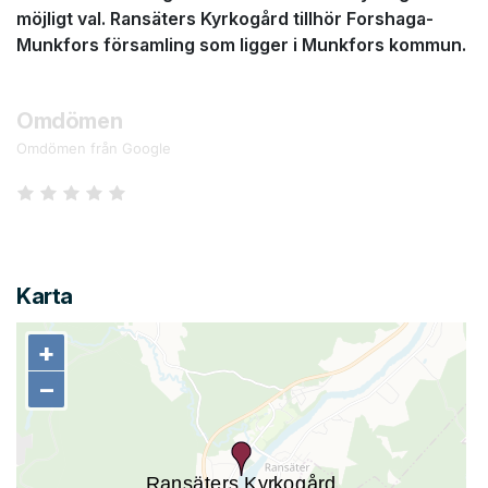
möjligt val. Ransäters Kyrkogård tillhör Forshaga-
Munkfors församling som ligger i Munkfors kommun.
Omdömen
Omdömen från Google
Karta
+
+
−
−