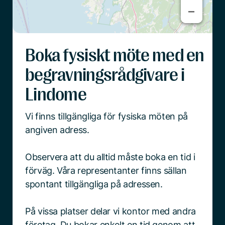
−
−
Boka fysiskt möte med en
begravningsrådgivare i
Lindome
Vi finns tillgängliga för fysiska möten på
angiven adress.
Observera att du alltid måste boka en tid i
förväg. Våra representanter finns sällan
spontant tillgängliga på adressen.
På vissa platser delar vi kontor med andra
företag. Du bokar enkelt en tid genom att