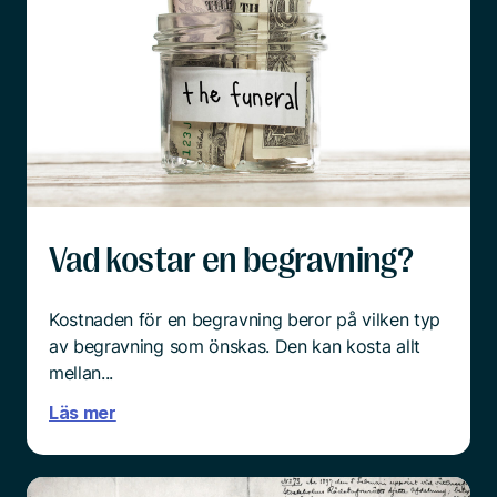
familjemedlem, oavsett vad orsaken är. Hur
förberedda vi än tror att vi är, till exempel efter
en lång tids sjukdom hos den anhörige, så är det
överrumplande och chockartat.
Och mitt i sorgen är det ingen enkel sak att börja
tänka praktiskt.
Läs mer
Vad kostar en begravning?
Kostnaden för en begravning beror på vilken typ
av begravning som önskas. Den kan kosta allt
mellan...
Läs mer