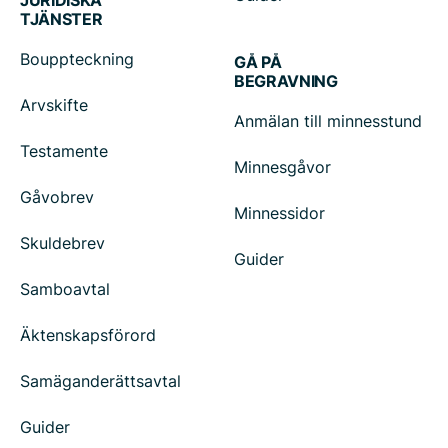
TJÄNSTER
Bouppteckning
GÅ PÅ
BEGRAVNING
Arvskifte
Anmälan till minnesstund
Testamente
Minnesgåvor
Gåvobrev
Minnessidor
Skuldebrev
Guider
Samboavtal
Äktenskapsförord
Samäganderättsavtal
Guider