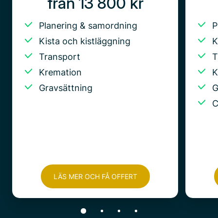
från 13 800 kr
Planering & samordning
P
Kista och kistläggning
K
Transport
T
Kremation
K
Gravsättning
G
C
LÄS MER OCH FÅ OFFERT