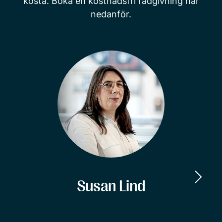
kosta. Boka en kostnadsfri rådgivning här
nedanför.
Susan Lind