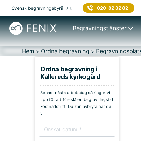
020-82 82 82
Svensk begravningsbyrå 🇸🇪
Begravningstjänster
Hem
Ordna begravning
Begravningsplat
>
>
Ordna begravning i
Kållereds kyrkogård
Platser i Mölndal
Senast nästa arbetsdag så ringer vi
Kyrkor & kapell
upp för att föreslå en begravningstid
kostnadsfritt. Du kan avbryta när du
Begravningsplatser
vill.
Församlingshem
Bårhus