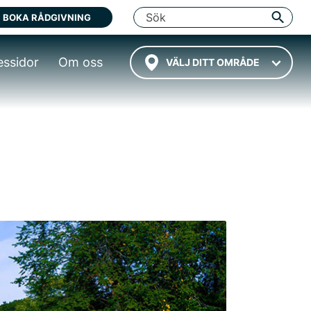
BOKA RÅDGIVNING
essidor
Om oss
VÄLJ DITT OMRÅDE