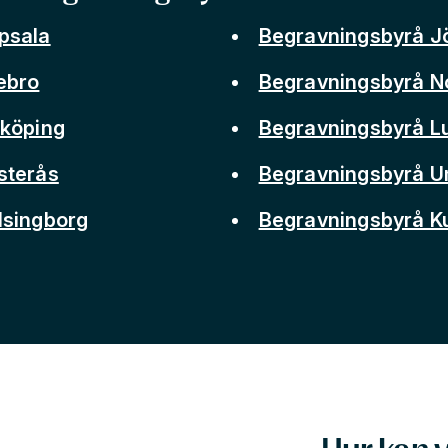
psala
Begravningsbyrå J
ebro
Begravningsbyrå N
nköping
Begravningsbyrå L
sterås
Begravningsbyrå 
lsingborg
Begravningsbyrå 