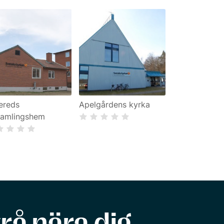
lereds
Apelgårdens kyrka
samlingshem