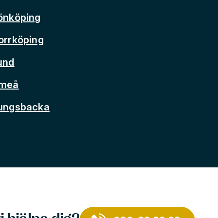
önköping
orrköping
und
Umeå
Kungsbacka