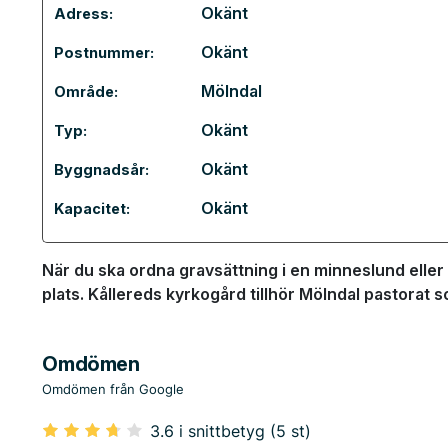
Okänt
Adress:
Okänt
Postnummer:
Mölndal
Område:
Okänt
Typ:
Okänt
Byggnadsår:
Okänt
Kapacitet:
När du ska ordna gravsättning i en minneslund eller 
plats. Kållereds kyrkogård tillhör Mölndal pastorat 
Omdömen
Omdömen från Google
3.6 i snittbetyg (5 st)