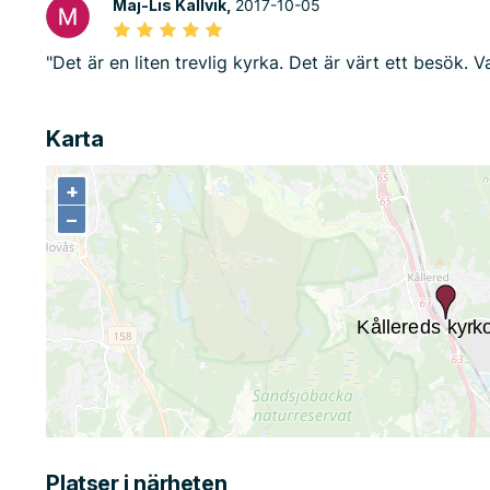
Maj-Lis Källvik,
2017-10-05
"Det är en liten trevlig kyrka. Det är värt ett besök. 
Karta
+
+
−
−
Platser i närheten