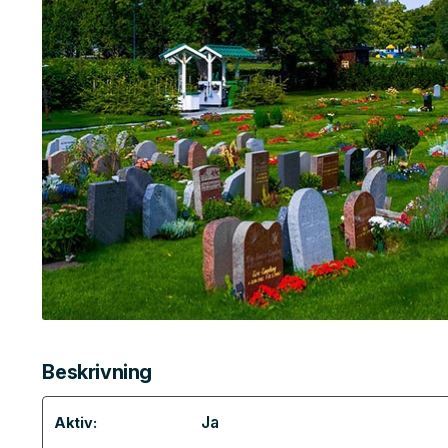
Beskrivning
Ja
Aktiv: