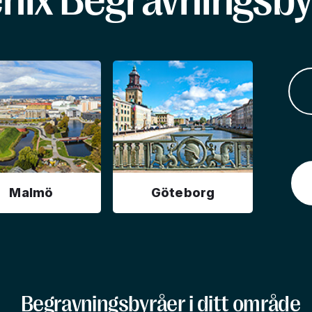
enix Begravningsby
Malmö
Göteborg
Begravningsbyråer i ditt område