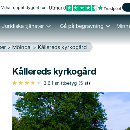
Vi har öppet dygnet runt
Juridiska tjänster
Gå på begravning
Minn
ser
Mölndal
Kållereds kyrkogård
>
>
Kållereds kyrkogård
3.6 i snittbetyg (5 st)