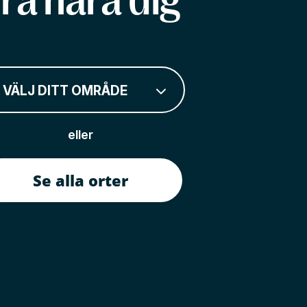
rå nära dig
VÄLJ DITT OMRÅDE
eller
Se alla orter