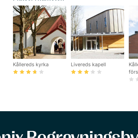
Kållereds kyrka
Livereds kapell
Kål
för