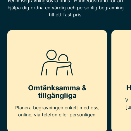
Fenix Begravningsbyrå finns i Hunnebostrand för att
hjälpa dig ordna en värdig och personlig begravning
till ett fast pris.
Omtänksamma &
H
tillgängliga
Vi
ju
Planera begravningen enkelt med oss,
online, via telefon eller personligen.