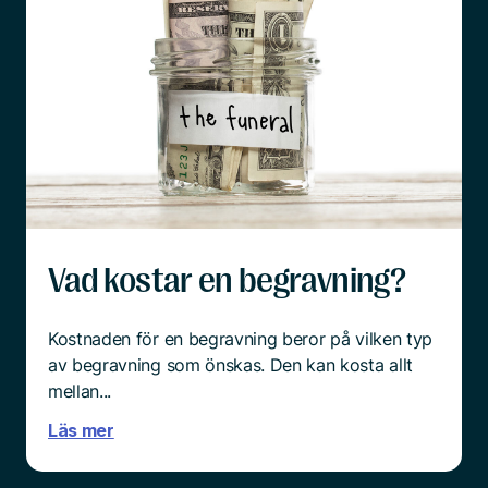
Det är ett hårt slag att förlora en närstående
familjemedlem, oavsett vad orsaken är. Hur
förberedda vi än tror att vi är, till exempel efter
en lång tids sjukdom hos den anhörige, så är det
överrumplande och chockartat.
Och mitt i sorgen är det ingen enkel sak att börja
tänka praktiskt.
Läs mer
Vad kostar en begravning?
Kostnaden för en begravning beror på vilken typ
av begravning som önskas. Den kan kosta allt
mellan...
Läs mer