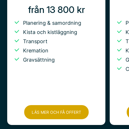
från 13 800 kr
Planering & samordning
P
Kista och kistläggning
K
Transport
T
Kremation
K
Gravsättning
G
C
LÄS MER OCH FÅ OFFERT