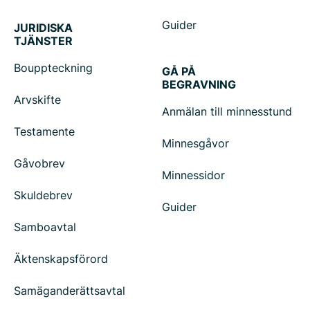
Guider
JURIDISKA
TJÄNSTER
Bouppteckning
GÅ PÅ
BEGRAVNING
Arvskifte
Anmälan till minnesstund
Testamente
Minnesgåvor
Gåvobrev
Minnessidor
Skuldebrev
Guider
Samboavtal
Äktenskapsförord
Samäganderättsavtal