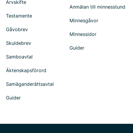
Arvskifte
Anmälan till minnesstund
Testamente
Minnesgåvor
Gåvobrev
Minnessidor
Skuldebrev
Guider
Samboavtal
Äktenskapsförord
Samäganderättsavtal
Guider