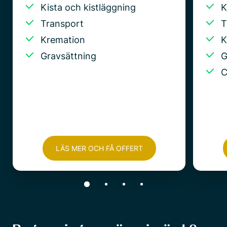
Kista och kistläggning
K
Transport
T
Kremation
K
Gravsättning
G
C
LÄS MER OCH FÅ OFFERT