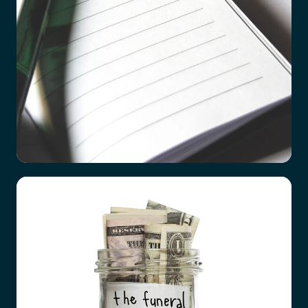
Checklista vid dödsfall
Det är ett hårt slag att förlora en närstående
familjemedlem, oavsett vad orsaken är. Hur
förberedda vi än tror att vi är, till exempel efter
en lång tids sjukdom hos den anhörige, så är det
överrumplande och chockartat.