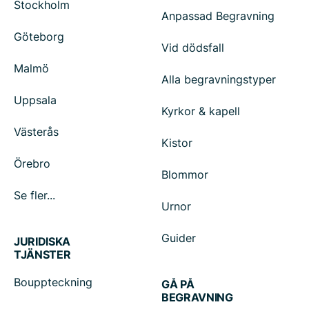
Stockholm
Anpassad Begravning
Göteborg
Vid dödsfall
Malmö
Alla begravningstyper
Uppsala
Kyrkor & kapell
Västerås
Kistor
Örebro
Blommor
Se fler...
Urnor
Guider
JURIDISKA
TJÄNSTER
Bouppteckning
GÅ PÅ
BEGRAVNING