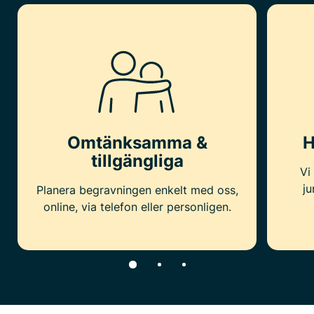
Omtänksamma &
H
tillgängliga
Vi
ju
Planera begravningen enkelt med oss,
online, via telefon eller personligen.