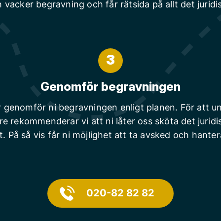
 vacker begravning och får rätsida på allt det juridi
3
Genomför begravningen
r genomför ni begravningen enligt planen. För att un
are rekommenderar vi att ni låter oss sköta det juridi
t. På så vis får ni möjlighet att ta avsked och hanter
020-82 82 82