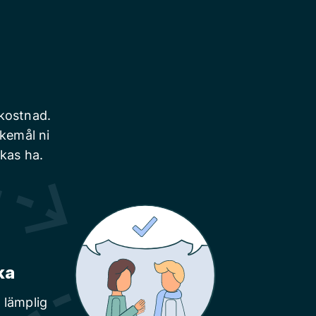
 kostnad.
skemål ni
nkas ha.
ka
 lämplig