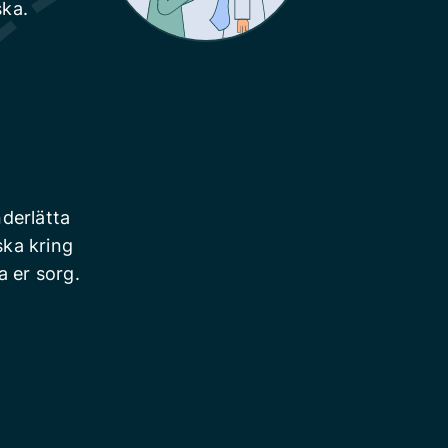
ska.
derlätta
ska kring
a er sorg.