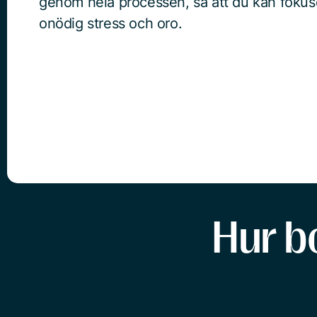
genom hela processen, så att du kan fokuse
onödig stress och oro.
Hur b