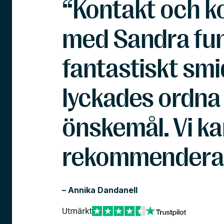
“Kontakt och 
med Sandra fu
fantastiskt smi
lyckades ordna a
önskemål. Vi k
rekommendera 
– Annika Dandanell