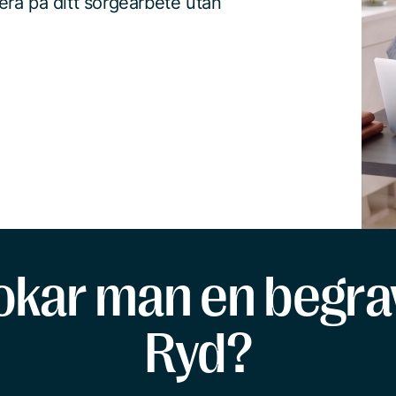
ra på ditt sorgearbete utan
okar man en begrav
Ryd?