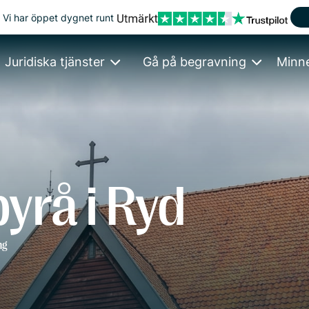
Vi har öppet dygnet runt
Juridiska tjänster
Gå på begravning
Minn
yrå i Ryd
ng