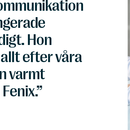
kommunikation
ngerade
digt. Hon
llt efter våra
an varmt
Fenix.”