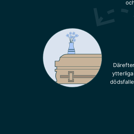
och
Därefte
ytterlig
dödsfalle