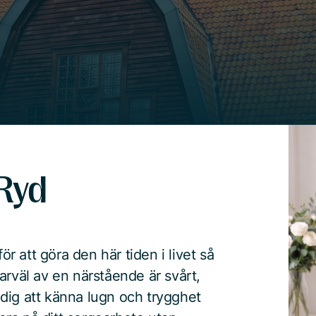
 Ryd
ör att göra den här tiden i livet så
arväl av en närstående är svårt,
r dig att känna lugn och trygghet