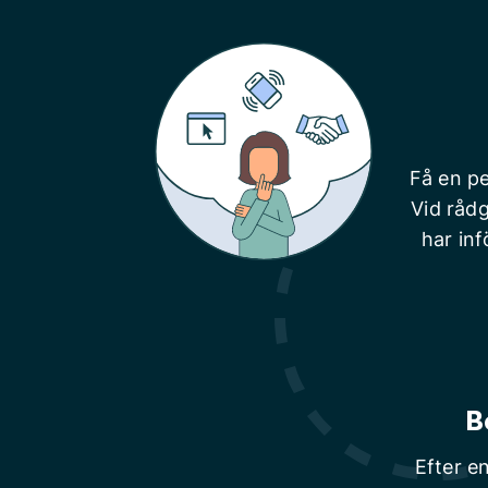
Få en pe
Vid rådg
har inf
B
Efter e