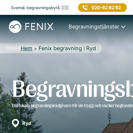
020-82 82 82
Svensk begravningsbyrå 🇸🇪
Begravningstjänster
Hem
Fenix begravning i Ryd
>
Begravningsb
Din lokala begravningsrådgivare för en trygg och vacker begravni
Ryd