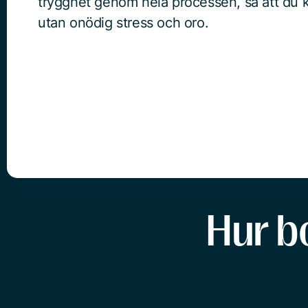
trygghet genom hela processen, så att du k
utan onödig stress och oro.
Hur b