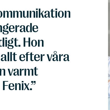
kommunikation
ngerade
digt. Hon
llt efter våra
an varmt
Fenix.”