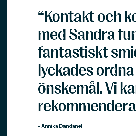
“Kontakt och 
med Sandra fu
fantastiskt smi
lyckades ordna a
önskemål. Vi k
rekommendera 
– Annika Dandanell