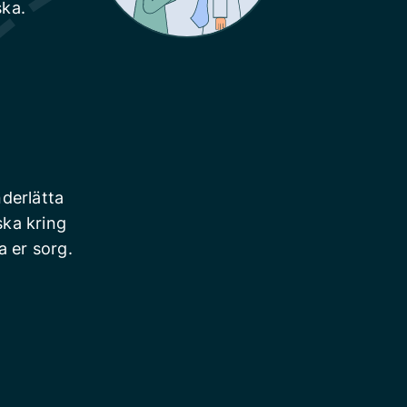
ska.
derlätta
ska kring
a er sorg.