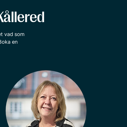
Kållered
vet vad som
Boka en