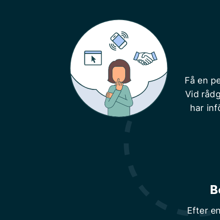
Få en pe
Vid rådg
har inf
B
Efter e