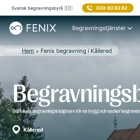
020-82 82 82
Svensk begravningsbyrå 🇸🇪
Begravningstjänster
Hem
Fenix begravning i Kållered
>
Begravningsb
Din lokala begravningsrådgivare för en trygg och vacker begravni
Kållered