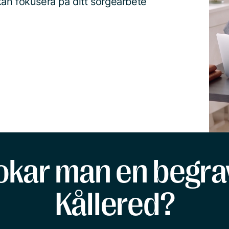
an fokusera på ditt sorgearbete
okar man en begrav
Kållered?