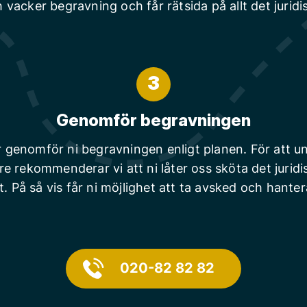
 vacker begravning och får rätsida på allt det juridi
3
Genomför begravningen
r genomför ni begravningen enligt planen. För att un
are rekommenderar vi att ni låter oss sköta det juridi
t. På så vis får ni möjlighet att ta avsked och hanter
020-82 82 82