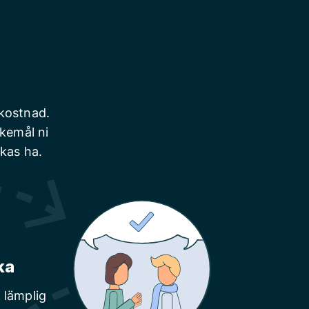
 kostnad.
skemål ni
nkas ha.
ka
 lämplig