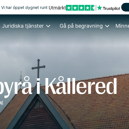
Vi har öppet dygnet runt
Juridiska tjänster
Gå på begravning
Minn
yrå i Kållered
ng