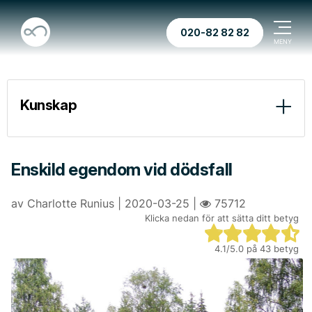
020-82 82 82
Kunskap
Ekonomi
Juridik
Enskild egendom vid dödsfall
Praktiskt
av Charlotte Runius | 2020-03-25 |
75712
Klicka nedan för att sätta ditt betyg
Vad händer med fastigheter och bostadsrätter vid ett dödsfall?
4.1
/5.0 på
43
betyg