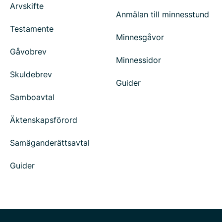
Arvskifte
Anmälan till minnesstund
Testamente
Minnesgåvor
Gåvobrev
Minnessidor
Skuldebrev
Guider
Samboavtal
Äktenskapsförord
Samäganderättsavtal
Guider