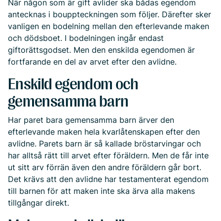
När någon som är gift avlider ska bådas egendom
antecknas i bouppteckningen som följer. Därefter sker
vanligen en bodelning mellan den efterlevande maken
och dödsboet. I bodelningen ingår endast
giftorättsgodset. Men den enskilda egendomen är
fortfarande en del av arvet efter den avlidne.
Enskild egendom och
gemensamma barn
Har paret bara gemensamma barn ärver den
efterlevande maken hela kvarlåtenskapen efter den
avlidne. Parets barn är så kallade bröstarvingar och
har alltså rätt till arvet efter föräldern. Men de får inte
ut sitt arv förrän även den andre föräldern går bort.
Det krävs att den avlidne har testamenterat egendom
till barnen för att maken inte ska ärva alla makens
tillgångar direkt.