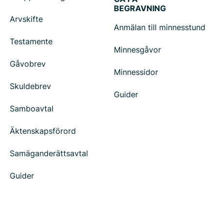
BEGRAVNING
Arvskifte
Anmälan till minnesstund
Testamente
Minnesgåvor
Gåvobrev
Minnessidor
Skuldebrev
Guider
Samboavtal
Äktenskapsförord
Samäganderättsavtal
Guider