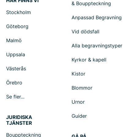
HÄR FINNS VI
& Bouppteckning
Stockholm
Anpassad Begravning
Göteborg
Vid dödsfall
Malmö
Alla begravningstyper
Uppsala
Kyrkor & kapell
Västerås
Kistor
Örebro
Blommor
Se fler...
Urnor
Guider
JURIDISKA
TJÄNSTER
Bouppteckning
GÅ PÅ