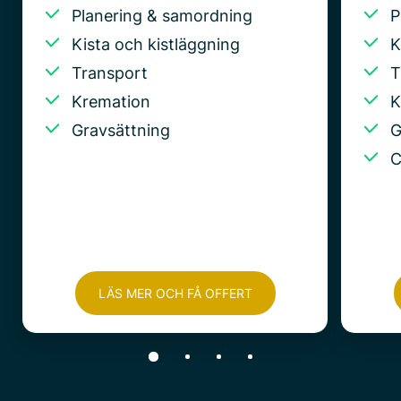
Planering & samordning
P
Kista och kistläggning
K
Transport
T
Kremation
K
Gravsättning
G
C
LÄS MER OCH FÅ OFFERT