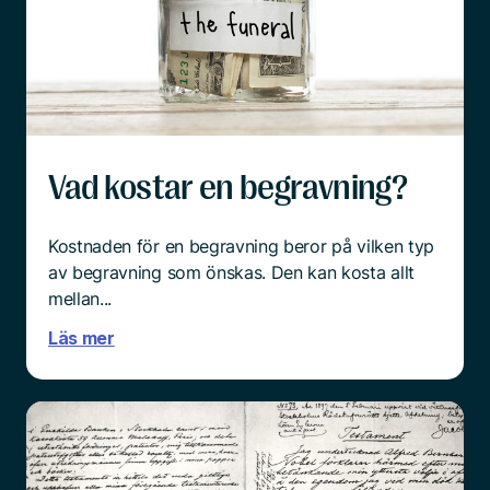
överrumplande och chockartat.
Och mitt i sorgen är det ingen enkel sak att börja
tänka praktiskt.
Läs mer
Vad kostar en begravning?
Kostnaden för en begravning beror på vilken typ
av begravning som önskas. Den kan kosta allt
mellan...
Läs mer