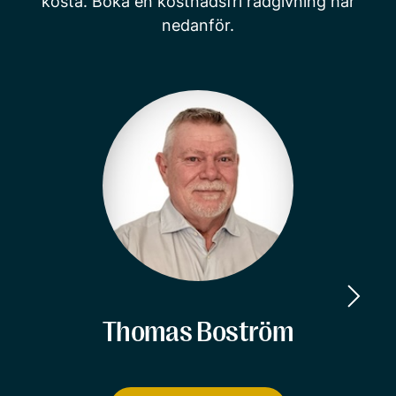
kosta. Boka en kostnadsfri rådgivning här
nedanför.
Thomas Boström