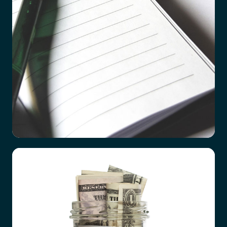
Checklista vid dödsfall
Det är ett hårt slag att förlora en närstående
familjemedlem, oavsett vad orsaken är. Hur
förberedda vi än tror att vi är, till exempel efter
en lång tids sjukdom hos den anhörige, så är det