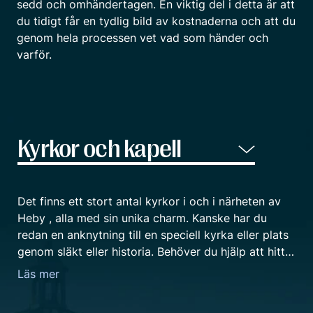
sedd och omhändertagen. En viktig del i detta är att
du tidigt får en tydlig bild av kostnaderna och att du
genom hela processen vet vad som händer och
varför.
Det finns ett stort antal kyrkor i och i närheten av
Heby , alla med sin unika charm. Kanske har du
redan en anknytning till en speciell kyrka eller plats
genom släkt eller historia. Behöver du hjälp att hitta
och välja en lämplig lokal så finns vi på Fenix
Läs mer
Begravningsbyrå i Heby här för dig. Vare sig du
önskar en kyrka för en kyrklig ceremoni, ett kapell