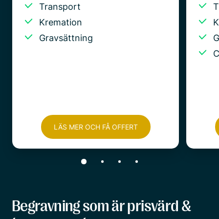
Transport
T
Kremation
K
Gravsättning
G
C
LÄS MER OCH FÅ OFFERT
Begravning som är prisvärd &