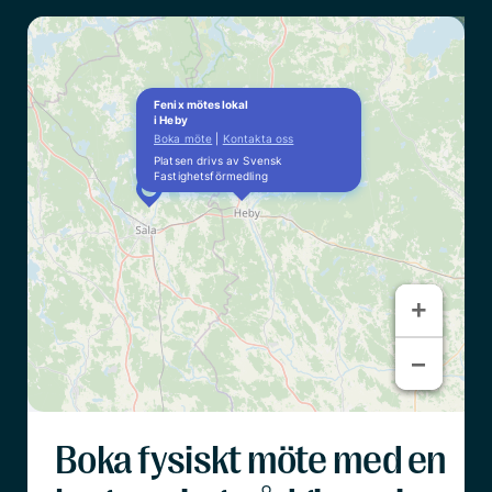
medeltida kalkmålningarna och uppdaterade
inredningen.
Fenix möteslokal
i Heby
Boka möte
|
Kontakta oss
Platsen drivs av Svensk
Fastighetsförmedling
+
+
−
−
Boka fysiskt möte med en