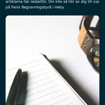
artiklarna här nedanför. Om inte så hör av dig till oss
på Fenix Begravningsbyrå i Heby.