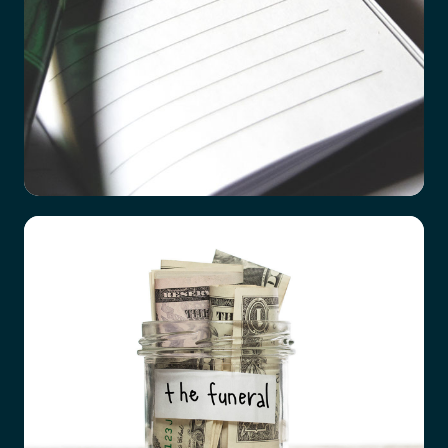
Checklista vid dödsfall
Det är ett hårt slag att förlora en närstående
familjemedlem, oavsett vad orsaken är. Hur
förberedda vi än tror att vi är, till exempel efter
en lång tids sjukdom hos den anhörige, så är det
överrumplande och chockartat.
Och mitt i sorgen är det ingen enkel sak att börja