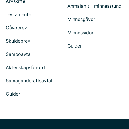
Arvskifte
Anmälan till minnesstund
Testamente
Minnesgåvor
Gåvobrev
Minnessidor
Skuldebrev
Guider
Samboavtal
Äktenskapsförord
Samäganderättsavtal
Guider