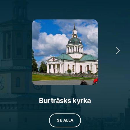
Burträsks kyrka
SE ALLA