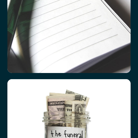
Checklista vid dödsfall
Det är ett hårt slag att förlora en närstående
familjemedlem, oavsett vad orsaken är. Hur
förberedda vi än tror att vi är, till exempel efter
en lång tids sjukdom hos den anhörige, så är det
överrumplande och chockartat.