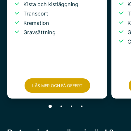
Kista och kistläggning
K
Transport
T
Kremation
K
Gravsättning
G
C
LÄS MER OCH FÅ OFFERT