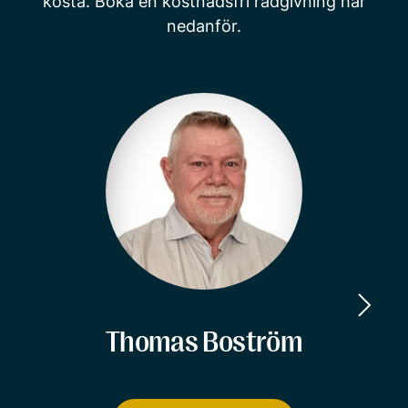
kosta. Boka en kostnadsfri rådgivning här
nedanför.
Thomas Boström