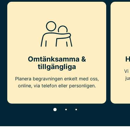
Omtänksamma &
H
tillgängliga
Vi
ju
Planera begravningen enkelt med oss,
online, via telefon eller personligen.