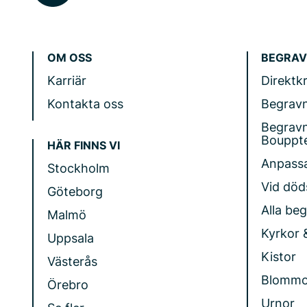
OM OSS
BEGRAV
Karriär
Direktk
Kontakta oss
Begrav
Begrav
Bouppt
HÄR FINNS VI
Anpass
Stockholm
Vid döds
Göteborg
Alla be
Malmö
Kyrkor 
Uppsala
Kistor
Västerås
Blommo
Örebro
Urnor