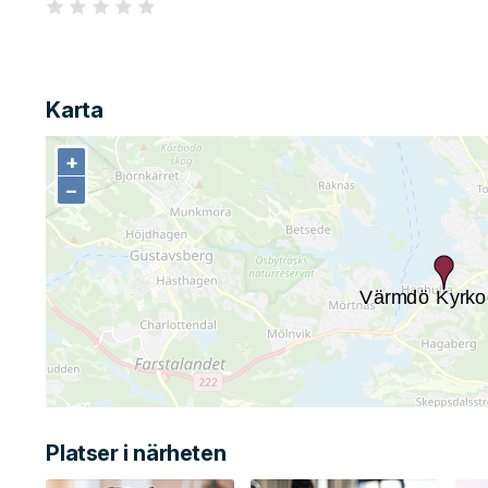
Karta
+
+
−
−
Platser i närheten