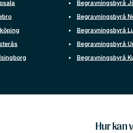
psala
Begravningsbyrå J
ebro
Begravningsbyrå N
nköping
Begravningsbyrå L
sterås
Begravningsbyrå 
lsingborg
Begravningsbyrå 
Hur kan v