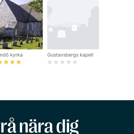
mdö kyrka
Gustavsbergs kapell
rå nära dig