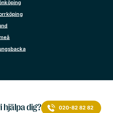
önköping
orrköping
und
Umeå
Kungsbacka
i hjälpa dig?
020-82 82 82