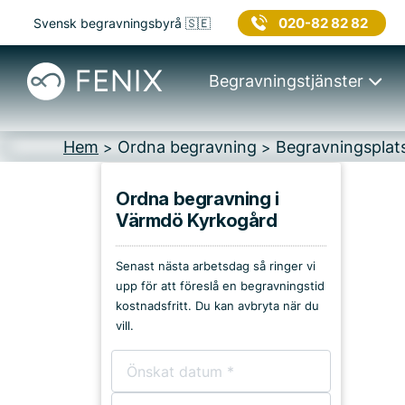
020-82 82 82
Svensk begravningsbyrå 🇸🇪
Begravningstjänster
Hem
Ordna begravning
Begravningsplat
>
>
Ordna begravning i
Värmdö Kyrkogård
Platser på Värmdö
Senast nästa arbetsdag så ringer vi
Kyrkor & kapell
upp för att föreslå en begravningstid
kostnadsfritt. Du kan avbryta när du
Begravningsplatser
vill.
Församlingshem
Bårhus