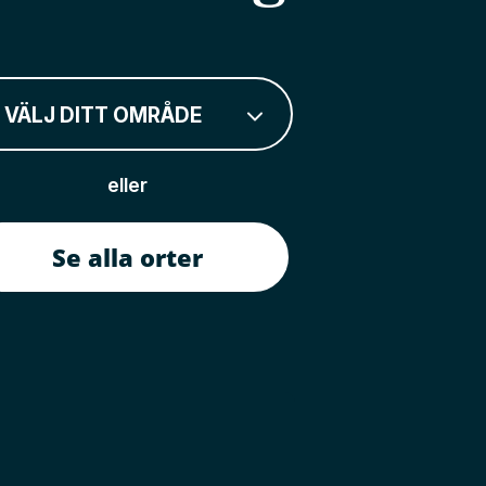
VÄLJ DITT OMRÅDE
eller
Se alla orter