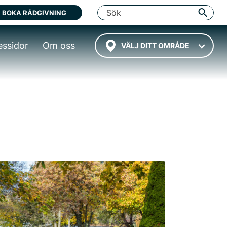
BOKA RÅDGIVNING
essidor
Om oss
VÄLJ DITT OMRÅDE