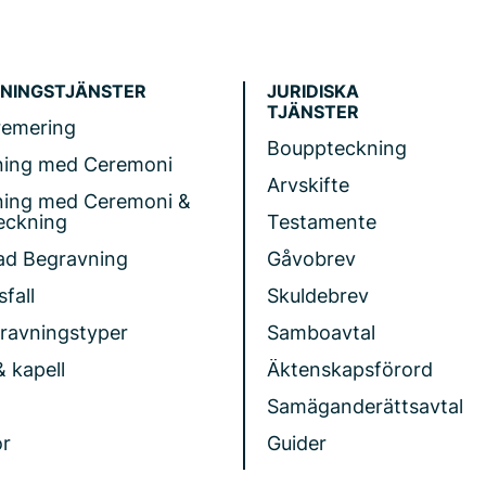
NINGSTJÄNSTER
JURIDISKA
TJÄNSTER
remering
Bouppteckning
ning med Ceremoni
Arvskifte
ning med Ceremoni &
eckning
Testamente
ad Begravning
Gåvobrev
fall
Skuldebrev
gravningstyper
Samboavtal
& kapell
Äktenskapsförord
Samäganderättsavtal
r
Guider