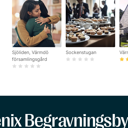
Sjöliden, Värmdö
Sockenstugan
Vär
församlingsgård
enix Begravningsby