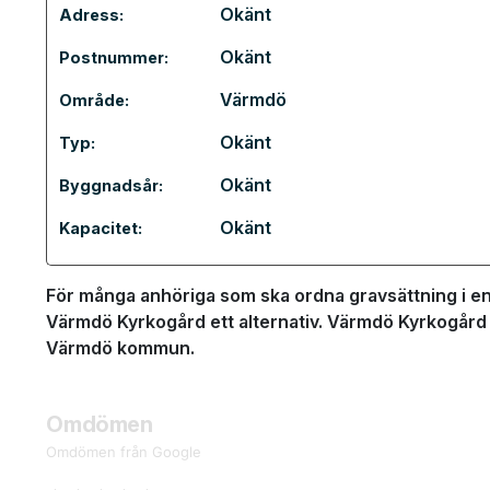
Okänt
Adress:
Okänt
Postnummer:
Värmdö
Område:
Okänt
Typ:
Okänt
Byggnadsår:
Okänt
Kapacitet:
För många anhöriga som ska ordna gravsättning i en 
Värmdö Kyrkogård ett alternativ. Värmdö Kyrkogård t
Värmdö kommun.
Omdömen
Omdömen från Google