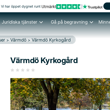
Vi har öppet dygnet runt
Juridiska tjänster
Gå på begravning
Minn
ser
Värmdö
Värmdö Kyrkogård
>
>
Värmdö Kyrkogård