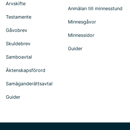
Arvskifte
Anmälan till minnesstund
Testamente
Minnesgåvor
Gåvobrev
Minnessidor
Skuldebrev
Guider
Samboavtal
Äktenskapsförord
Samäganderättsavtal
Guider