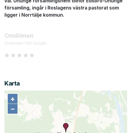
val. Ununge församlingshem tillhör Edsbro-Ununge
församling, ingår i Roslagens västra pastorat som
ligger i Norrtälje kommun.
Omdömen
Omdömen från Google
Karta
+
+
−
−