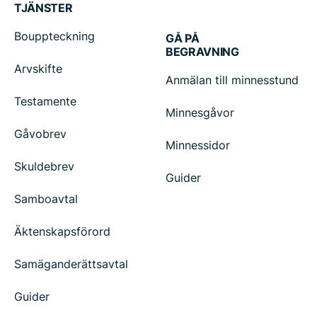
TJÄNSTER
Bouppteckning
GÅ PÅ
BEGRAVNING
Arvskifte
Anmälan till minnesstund
Testamente
Minnesgåvor
Gåvobrev
Minnessidor
Skuldebrev
Guider
Samboavtal
Äktenskapsförord
Samäganderättsavtal
Guider