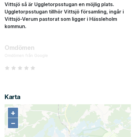
Vittsjö så är Uggletorpsstugan en möjlig plats.
Uggletorpsstugan tillhör Vittsjö församling, ingår i
Vittsjö-Verum pastorat som ligger i Hässleholm
kommun.
Omdömen
Omdömen från Google
Karta
+
+
−
−