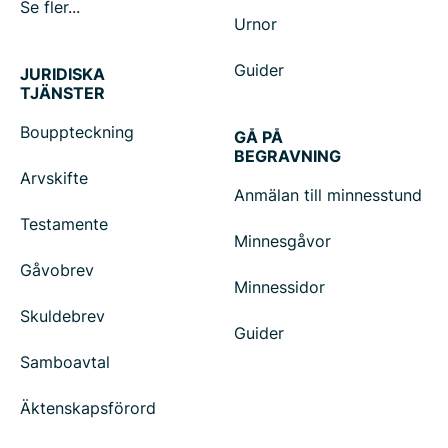
Se fler...
Urnor
Guider
JURIDISKA
TJÄNSTER
Bouppteckning
GÅ PÅ
BEGRAVNING
Arvskifte
Anmälan till minnesstund
Testamente
Minnesgåvor
Gåvobrev
Minnessidor
Skuldebrev
Guider
Samboavtal
Äktenskapsförord