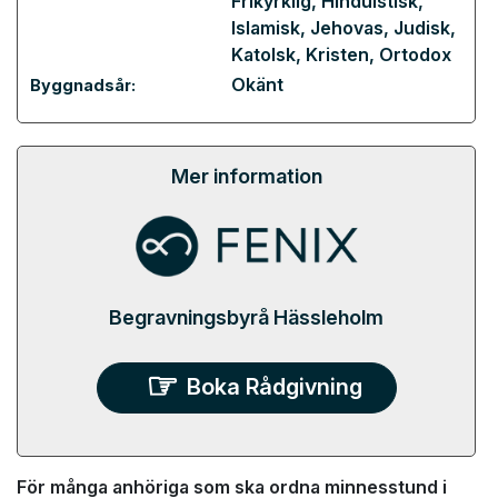
Frikyrklig
,
Hinduistisk
,
Islamisk
,
Jehovas
,
Judisk
,
Katolsk
,
Kristen
,
Ortodox
Okänt
Byggnadsår:
Mer information
Begravningsbyrå Hässleholm
Boka Rådgivning
För många anhöriga som ska ordna minnesstund i