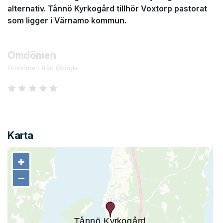
alternativ. Tånnö Kyrkogård tillhör Voxtorp pastorat
som ligger i Värnamo kommun.
Omdömen
Omdömen från Google
Karta
+
+
−
−