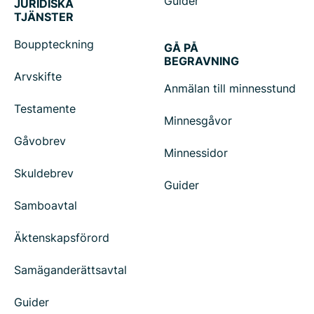
Guider
JURIDISKA
TJÄNSTER
Bouppteckning
GÅ PÅ
BEGRAVNING
Arvskifte
Anmälan till minnesstund
Testamente
Minnesgåvor
Gåvobrev
Minnessidor
Skuldebrev
Guider
Samboavtal
Äktenskapsförord
Samäganderättsavtal
Guider