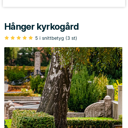
Hånger kyrkogård
5 i snittbetyg (3 st)