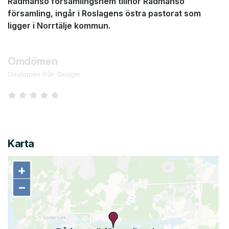
Rådmansö församlingshem tillhör Rådmansö
församling, ingår i Roslagens östra pastorat som
ligger i Norrtälje kommun.
Omdömen
Omdömen från Google
Karta
+
+
−
−