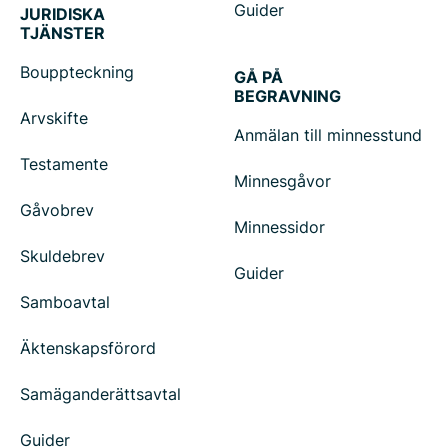
Guider
JURIDISKA
TJÄNSTER
Bouppteckning
GÅ PÅ
BEGRAVNING
Arvskifte
Anmälan till minnesstund
Testamente
Minnesgåvor
Gåvobrev
Minnessidor
Skuldebrev
Guider
Samboavtal
Äktenskapsförord
Samäganderättsavtal
Guider