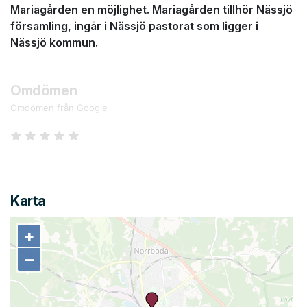
Mariagården en möjlighet. Mariagården tillhör Nässjö
församling, ingår i Nässjö pastorat som ligger i
Nässjö kommun.
Omdömen
Omdömen från Google
Karta
+
+
−
−