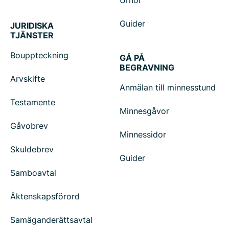
Urnor
Guider
JURIDISKA
TJÄNSTER
Bouppteckning
GÅ PÅ
BEGRAVNING
Arvskifte
Anmälan till minnesstund
Testamente
Minnesgåvor
Gåvobrev
Minnessidor
Skuldebrev
Guider
Samboavtal
Äktenskapsförord
Samäganderättsavtal