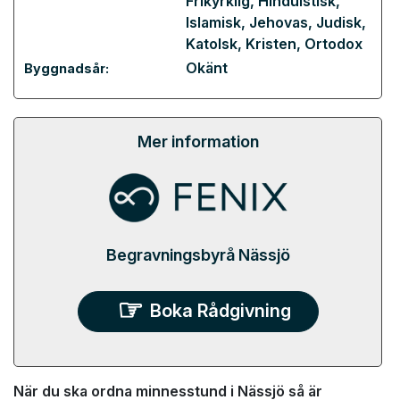
Frikyrklig
,
Hinduistisk
,
Islamisk
,
Jehovas
,
Judisk
,
Katolsk
,
Kristen
,
Ortodox
Okänt
Byggnadsår:
Mer information
Begravningsbyrå Nässjö
Boka Rådgivning
När du ska ordna minnesstund i Nässjö så är