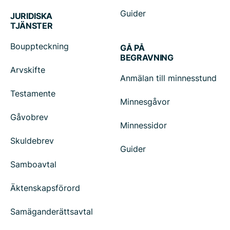
Guider
JURIDISKA
TJÄNSTER
Bouppteckning
GÅ PÅ
BEGRAVNING
Arvskifte
Anmälan till minnesstund
Testamente
Minnesgåvor
Gåvobrev
Minnessidor
Skuldebrev
Guider
Samboavtal
Äktenskapsförord
Samäganderättsavtal