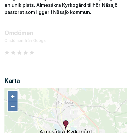
en unik plats. Almesåkra Kyrkogård tillhör Nässjö
pastorat som ligger i Nässjö kommun.
Omdömen
Omdömen från Google
Karta
+
+
−
−